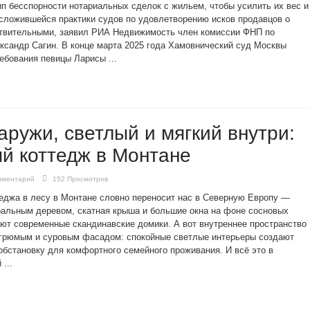
ип бесспорности нотариальных сделок с жильем, чтобы усилить их вес и
сложившейся практики судов по удовлетворению исков продавцов о
ствительными, заявил РИА Недвижимость член комиссии ФНП по
ксандр Сагин. В конце марта 2025 года Хамовнический суд Москвы
ебования певицы Ларисы ...
ружи, светлый и мягкий внутри:
й коттедж в Монтане
мментарий
152 Просмотров
теджа в лесу в Монтане словно переносит нас в Северную Европу —
альным деревом, скатная крыша и большие окна на фоне сосновых
ют современные скандинавские домики. А вот внутреннее пространство
угрюмым и суровым фасадом: спокойные светлые интерьеры создают
становку для комфортного семейного проживания. И всё это в
...