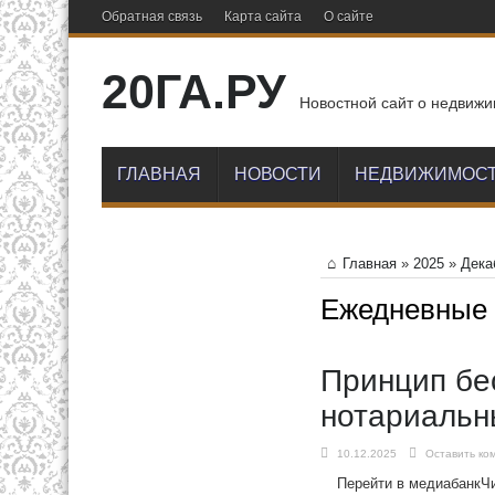
Обратная связь
Карта сайта
О сайте
20ГА.РУ
Новостной сайт о недвижи
ГЛАВНАЯ
НОВОСТИ
НЕДВИЖИМОС
Главная
»
2025
»
Дека
Ежедневные
Принцип бе
нотариальн
10.12.2025
Оставить ко
Перейти в медиабанкЧ