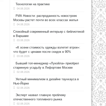
Технологии на практике
04.08.2026
РИА Новости: распроданность новостроек
Москвы растет почти во всех классах жилья
04.08.2026
Спокойный современный интерьер с библиотекой
в Варшаве
03.08.2026
«К осени стоимость одежды взлетит втрое»:
что будет с ценами после скидок в 90%
03.08.2026
Бывший топ-менеджер «Лукойла» приобрел
старинную усадьбу в Лефортове Москве
02.08.2026
Уютный минимализм в дизайне таунхауса в
Нью-Йорке
02.08.2026
Эксперт назвал главную проблему
отечественного топливного рынка
02.08.2026