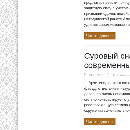
предлагает ввести принц
защитную силу с учетом 
признании сделок недей
методической работе Але
удовлетворил исковые тр
Читать далее »
Суровый сна
современны
10.12.2025
Оставить ко
Архитектура этого кот
фасад, отделанный натур
деревьев очень напомина
сильно контрастирует с 
расслабляющую тёплую об
окружении замечательной 
Читать далее »