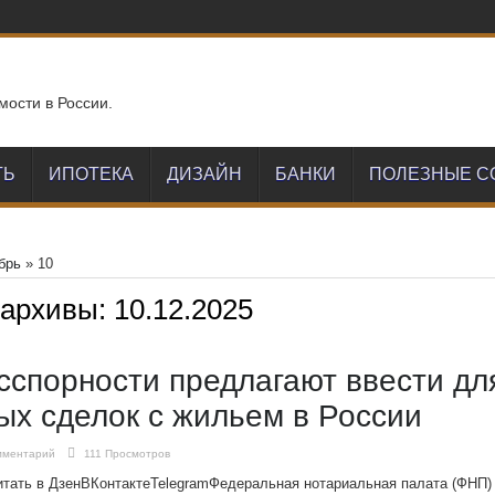
мости в России.
ТЬ
ИПОТЕКА
ДИЗАЙН
БАНКИ
ПОЛЕЗНЫЕ С
брь
»
10
 архивы:
10.12.2025
сспорности предлагают ввести дл
ых сделок с жильем в России
мментарий
111 Просмотров
итать в ДзенВКонтактеTelegramФедеральная нотариальная палата (ФНП)