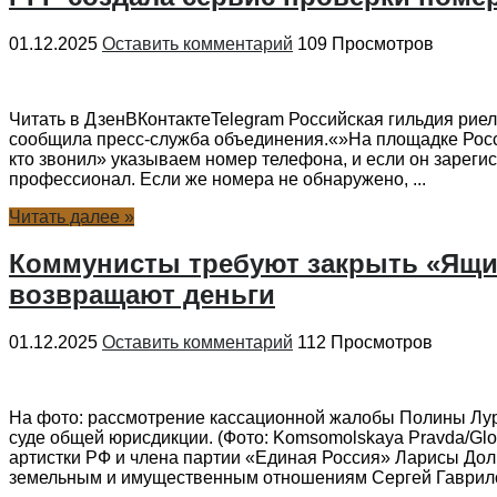
01.12.2025
Оставить комментарий
109 Просмотров
Читать в ДзенВКонтактеTelegram Российская гильдия рие
сообщила пресс-служба объединения.«»На площадке Росси
кто звонил» указываем номер телефона, и если он зареги
профессионал. Если же номера не обнаружено, ...
Читать далее »
Коммунисты требуют закрыть «Ящик
возвращают деньги
01.12.2025
Оставить комментарий
112 Просмотров
На фото: рассмотрение кассационной жалобы Полины Лур
суде общей юрисдикции. (Фото: Komsomolskaya Pravda/Gl
артистки РФ и члена партии «Единая Россия» Ларисы Дол
земельным и имущественным отношениям Сергей Гаврилов