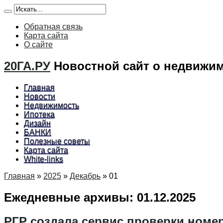
Обратная связь
Карта сайта
О сайте
20ГА.РУ
Новостной сайт о недвижим
Главная
Новости
Недвижимость
Ипотека
Дизайн
БАНКИ
Полезные советы
Карта сайта
White-links
Главная
»
2025
»
Декабрь
»
01
Ежедневные архивы:
01.12.2025
РГР создала сервис проверки номе