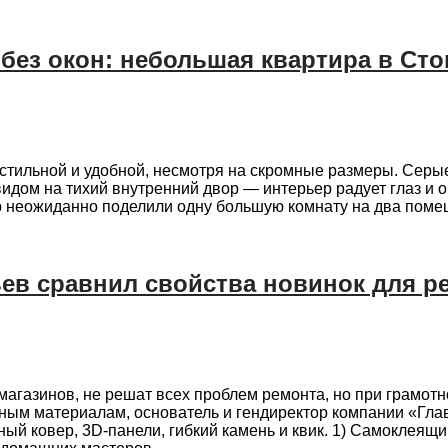
без окон: небольшая квартира в Сток
тильной и удобной, несмотря на скромные размеры. Серые 
с видом на тихий внутренний двор — интерьер радует глаз
р неожиданно поделили одну большую комнату на два помеще
ьев сравнил свойства новинок для р
агазинов, не решат всех проблем ремонта, но при грамотн
ельным материалам, основатель и гендиректор компании «Гл
ный ковер, 3D-панели, гибкий камень и квик. 1) Самоклея