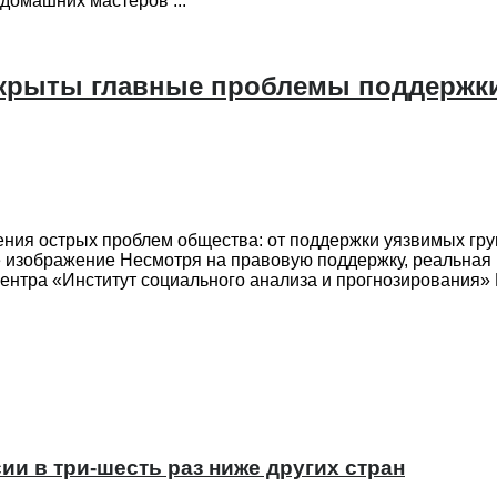
домашних мастеров ...
раскрыты главные проблемы поддержк
ия острых проблем общества: от поддержки уязвимых груп
ное изображение Несмотря на правовую поддержку, реальная
ентра «Институт социального анализа и прогнозирования»
ии в три-шесть раз ниже других стран