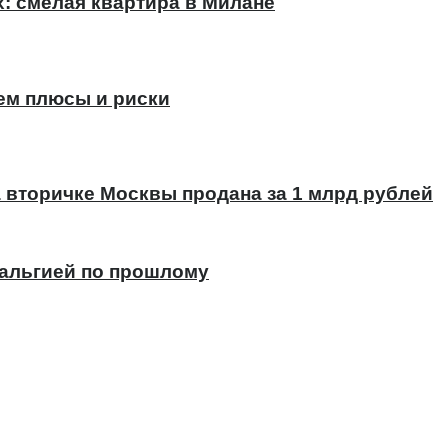
х: смелая квартира в Милане
ем плюсы и риски
а вторичке Москвы продана за 1 млрд рублей
тальгией по прошлому