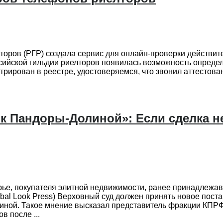
лторов (РГР) создала сервис для онлайн-проверки действи
йской гильдии риелторов появилась возможность определит
стрирован в реестре, удостоверяемся, что звонил аттестов
 Пандоры-Долиной»: Если сделка н
ье, покупателя элитной недвижимости, ранее принадлежа
obal Look Press) Верховный суд должен принять новое пос
иной. Такое мнение высказал представитель фракции КПРФ,
 после ...