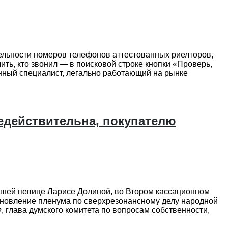
тельности номеров телефонов аттестованных риелторов,
ь, кто звонил — в поисковой строке кнопки «Проверь,
анный специалист, легально работающий на рынке
едействительна, покупателю
вшей певице Ларисе Долиной, во Втором кассационном
тановление пленума по сверхрезонансному делу народной
 глава думского комитета по вопросам собственности,