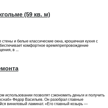
гольме (59 кв. м)
стены и белые классические окна, крошечная кухня с
 и обеспечивает комфортное времяпрепровождение
ния, в ...
емонта
ом использовании позволят сэкономить деньги и получить
авснаб» Федор Васильев. Он разобрал главные
щийся виниловый ламинат. «Его главный козырь —