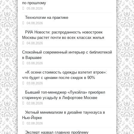
по прошлому
05.08.2026
Технологии на практике
04.08.2026
РИА Новости: распроданность новостроек
Москвы растет почти во всех классах жилья
04.08.2026
Спокойный современный интерьер с библиотекой
в Варшаве
03.08.2026
«К осени стоимость одежды взлетит втрое»:
что будет с ценами после скидок в 90%
03.08.2026
Бывший топ-менеджер «Лукойла» приобрел
старинную усадьбу в Лефортове Москве
02.08.2026
Уютный минимализм в дизайне таунхауса в
Нью-Йорке
02.08.2026
Эксперт назвал главную проблему