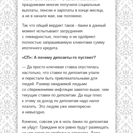
праздниками многие получили социальные
выплаты, пенсии и зарплаты в конце месяца,
а не в начале мая, как положено.
Так что общий вердикт таков ­- банки в данный
момент испытывают затруднения
с ликвидностью, поэтому и не одобряют
полностью запрашиваемую клиентами сумму
ипотечного кредита.
«СП»: А почему депозиты-то пустеют?
— Да просто ключевая ставка опустилась
настолько, что ставки по депозитам упали
и перестали быть привлекательными для
людей. Размер ожидаемой людьми
со сбережениями инфляции заметно выше, чем
текущие ставки по депозитам. Да еще плюс
к этому за доход по депозитам надо налог
платить. Это людям уже неинтересно
и невыгодно.
Конечно, совсем уж в ноль банки по депозитам
не уйдут. Граждане все равно будут размещать
на них какие-то свободные средства. Даже