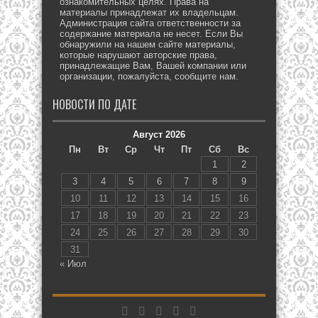
ознакомительных целях. Права на
материалы принадлежат их владельцам.
Администрация сайта ответственности за
содержание материала не несет. Если Вы
обнаружили на нашем сайте материалы,
которые нарушают авторские права,
принадлежащие Вам, Вашей компании или
организации, пожалуйста, сообщите нам.
НОВОСТИ ПО ДАТЕ
Август 2026
Пн
Вт
Ср
Чт
Пт
Сб
Вс
1
2
3
4
5
6
7
8
9
10
11
12
13
14
15
16
17
18
19
20
21
22
23
24
25
26
27
28
29
30
31
« Июл