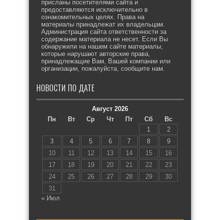
присланы посетителями сайта и
предоставляются исключительно в
ознакомительных целях. Права на
материалы принадлежат их владельцам.
Администрация сайта ответственности за
содержание материала не несет. Если Вы
обнаружили на нашем сайте материалы,
которые нарушают авторские права,
принадлежащие Вам, Вашей компании или
организации, пожалуйста, сообщите нам.
НОВОСТИ ПО ДАТЕ
Август 2026
Пн
Вт
Ср
Чт
Пт
Сб
Вс
1
2
3
4
5
6
7
8
9
10
11
12
13
14
15
16
17
18
19
20
21
22
23
24
25
26
27
28
29
30
31
« Июл