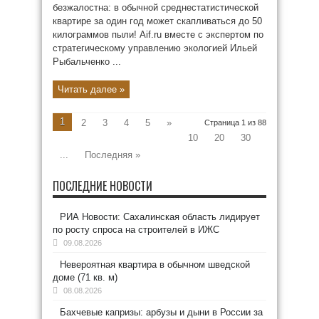
безжалостна: в обычной среднестатистической
квартире за один год может скапливаться до 50
килограммов пыли! Aif.ru вместе с экспертом по
стратегическому управлению экологией Ильей
Рыбальченко ...
Читать далее »
1
2
3
4
5
»
Страница 1 из 88
10
20
30
...
Последняя »
ПОСЛЕДНИЕ НОВОСТИ
РИА Новости: Сахалинская область лидирует
по росту спроса на строителей в ИЖС
09.08.2026
Невероятная квартира в обычном шведской
доме (71 кв. м)
08.08.2026
Бахчевые капризы: арбузы и дыни в России за