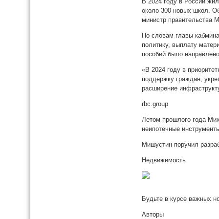
В 2024 году в России жи
около 300 новых школ. О
министр правительства 
По словам главы кабмина
политику, выплату матер
пособий было направлено
«В 2024 году в приорите
поддержку граждан, укре
расширение инфраструкт
rbc.group
Летом прошлого года Ми
неипотечные инструмент
Мишустин поручил разра
Недвижимость
Будьте в курсе важных н
Авторы