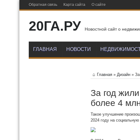
Обратная связь
Карта сайта
О сайте
20ГА.РУ
Новостной сайт о недвижи
ГЛАВНАЯ
НОВОСТИ
НЕДВИЖИМОС
Главная
»
Дизайн
»
За
За год жил
более 4 мл
Такое улучшение произош
2024 году на социальную