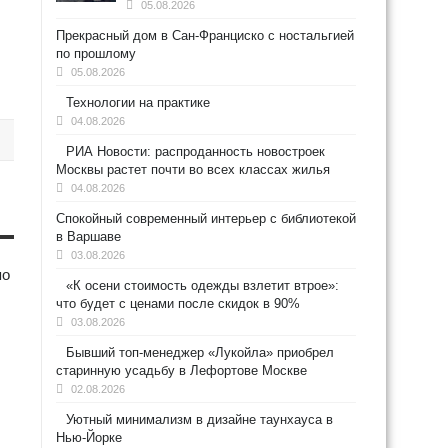
05.08.2026
Прекрасный дом в Сан-Франциско с ностальгией
по прошлому
05.08.2026
Технологии на практике
04.08.2026
РИА Новости: распроданность новостроек
Москвы растет почти во всех классах жилья
04.08.2026
Спокойный современный интерьер с библиотекой
в Варшаве
03.08.2026
по
«К осени стоимость одежды взлетит втрое»:
что будет с ценами после скидок в 90%
03.08.2026
Бывший топ-менеджер «Лукойла» приобрел
старинную усадьбу в Лефортове Москве
02.08.2026
Уютный минимализм в дизайне таунхауса в
Нью-Йорке