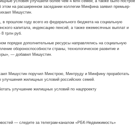
лищные условия улучшили более чем 4 млн семей, а также было постро
б этом на расширенном заседании коллегии Минфина заявил премьер-
Михаил Мишустин.
, в прошлом году всего из федерального бюджета на социальную
инского капитала, индексацию пенсий, а также ежемесячных выплат и
 8 трлн руб.
тном порядке дополнительные ресурсы направлялись на социальную
пление обороноспособности страны, технологическое развитие и
уры», — добавил Мишустин.
хаил Мишустин поручил Минстрою, Минтруду и Минфину проработать
ы улучшения жилищных условий российских семей.
ботать улучшение жилищных условий по нацпроекту
овостей — следите за телеграм-каналом «РБК-Недвижимость»