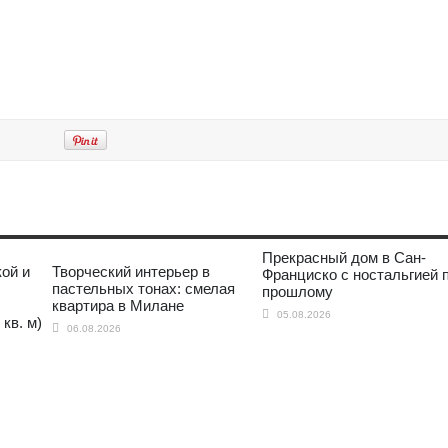
Прекрасный дом в Сан-
ой и
Творческий интерьер в
Франциско с ностальгией 
пастельных тонах: смелая
прошлому
квартира в Милане
05.08.2026
кв. м)
06.08.2026