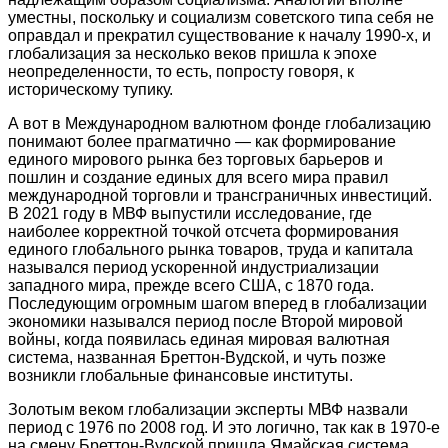
уместны, поскольку и социализм советского типа себя не
оправдал и прекратил существование к началу 1990-х, и
глобализация за несколько веков пришла к эпохе
неопределенности, то есть, попросту говоря, к
историческому тупику.
А вот в Международном валютном фонде глобализацию
понимают более прагматично — как формирование
единого мирового рынка без торговых барьеров и
пошлин и создание единых для всего мира правил
международной торговли и трансграничных инвестиций.
В 2021 году в МВФ выпустили исследование, где
наиболее корректной точкой отсчета формирования
единого глобального рынка товаров, труда и капитала
назывался период ускоренной индустриализации
западного мира, прежде всего США, с 1870 года.
Последующим огромным шагом вперед в глобализации
экономики назывался период после Второй мировой
войны, когда появилась единая мировая валютная
система, названная Бреттон-Вудской, и чуть позже
возникли глобальные финансовые институты.
Золотым веком глобализации эксперты МВФ назвали
период с 1976 по 2008 год. И это логично, так как в 1970-е
на смену Бреттон-Вудской пришла Ямайская система