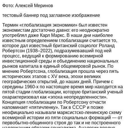
Фото: Алексей Меринов
тестовый баннер под заглавное изображение
Термин «глобализация экономики» был известен
экономистам достаточно давно: его неоднократно
употреблял даже Карл Маркс. В наши дни наиболее
известным определением глобализации считается то,
которое дал известный британский социолог Роланд
Робертсон (1938–2022), подразумевавший под ней
процесс, ведущий к формированию всемирной
инвестиционной среды и объединению национальных
рынков капитала в единый общемировой рынок. По
мнению Робертсона, глобализация прошла через пять
исторических этапов с XV века, эпохи великих
географических открытий, до наших дней. Причем с
середины 1960-х по настоящее время мир находится на
пятой стадии глобализации, которую британский ученый
охарактеризовал как «эпоха неопределенности».
Концепция глобализации по Робертсону отчасти
напоминает «пятичленку». Так в СССР и позже
неофициально называли марксистско-ленинскую схему
всемирной истории из пяти социальных формаций — от
первобытно-общинного строя до так и не построенного
надлежащим образом социализма. Аналогии вполне