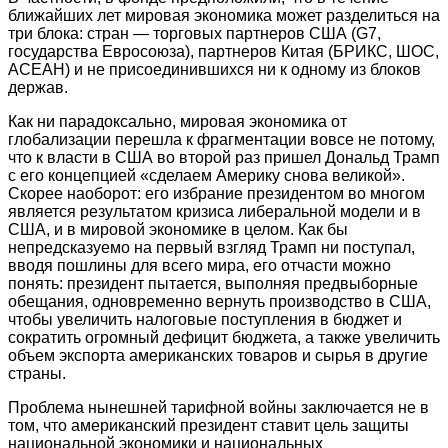
ближайших лет мировая экономика может разделиться на
три блока: стран — торговых партнеров США (G7,
государства Евросоюза), партнеров Китая (БРИКС, ШОС,
АСЕАН) и не присоединившихся ни к одному из блоков
держав.
Как ни парадоксально, мировая экономика от
глобализации перешла к фрагментации вовсе не потому,
что к власти в США во второй раз пришел Дональд Трамп
с его концепцией «сделаем Америку снова великой».
Скорее наоборот: его избрание президентом во многом
является результатом кризиса либеральной модели и в
США, и в мировой экономике в целом. Как бы
непредсказуемо на первый взгляд Трамп ни поступал,
вводя пошлины для всего мира, его отчасти можно
понять: президент пытается, выполняя предвыборные
обещания, одновременно вернуть производство в США,
чтобы увеличить налоговые поступления в бюджет и
сократить огромный дефицит бюджета, а также увеличить
объем экспорта американских товаров и сырья в другие
страны.
Проблема нынешней тарифной войны заключается не в
том, что американский президент ставит цель защиты
национальной экономики и национальных