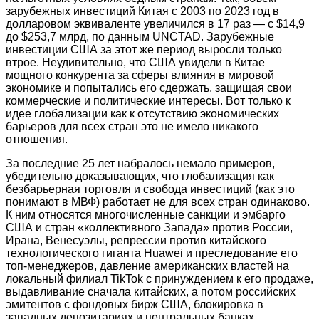
зарубежных инвестиций Китая с 2003 по 2023 год в
долларовом эквиваленте увеличился в 17 раз — c $14,9
до $253,7 млрд, по данным UNCTAD. Зарубежные
инвестиции США за этот же период выросли только
втрое. Неудивительно, что США увидели в Китае
мощного конкурента за сферы влияния в мировой
экономике и попытались его сдержать, защищая свои
коммерческие и политические интересы. Вот только к
идее глобализации как к отсутствию экономических
барьеров для всех стран это не имело никакого
отношения.
За последние 25 лет набралось немало примеров,
убедительно доказывающих, что глобализация как
безбарьерная торговля и свобода инвестиций (как это
понимают в МВФ) работает не для всех стран одинаково.
К ним относятся многочисленные санкции и эмбарго
США и стран «коллективного Запада» против России,
Ирана, Венесуэлы, репрессии против китайского
технологического гиганта Huawei и преследование его
топ-менеджеров, давление американских властей на
локальный филиал TikTok с принуждением к его продаже,
выдавливание сначала китайских, а потом российских
эмитентов с фондовых бирж США, блокировка в
западных депозитариях и центральных банках