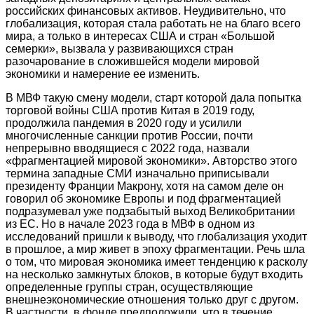
российских финансовых активов. Неудивительно, что
глобализация, которая стала работать не на благо всего
мира, а только в интересах США и стран «Большой
семерки», вызвала у развивающихся стран
разочарование в сложившейся модели мировой
экономики и намерение ее изменить.
В МВФ такую смену модели, старт которой дала попытка
торговой войны США против Китая в 2019 году,
продолжила пандемия в 2020 году и усилили
многочисленные санкции против России, почти
непрерывно вводящиеся с 2022 года, назвали
«фрагментацией мировой экономики». Авторство этого
термина западные СМИ изначально приписывали
президенту Франции Макрону, хотя на самом деле он
говорил об экономике Европы и под фрагментацией
подразумевал уже подзабытый выход Великобритании
из ЕС. Но в начале 2023 года в МВФ в одном из
исследований пришли к выводу, что глобализация уходит
в прошлое, а мир живет в эпоху фрагментации. Речь шла
о том, что мировая экономика имеет тенденцию к расколу
на несколько замкнутых блоков, в которые будут входить
определенные группы стран, осуществляющие
внешнеэкономические отношения только друг с другом.
В частности, в фонде предположили, что в течение