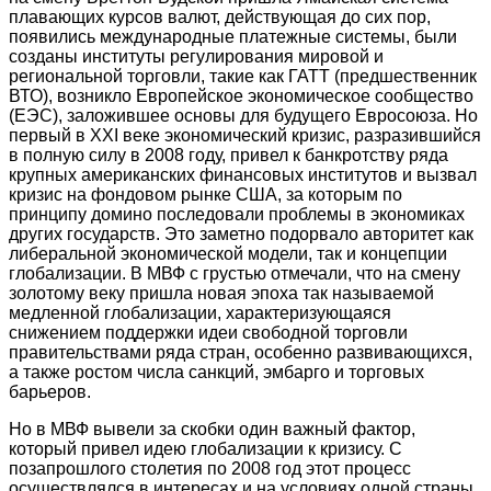
плавающих курсов валют, действующая до сих пор,
появились международные платежные системы, были
созданы институты регулирования мировой и
региональной торговли, такие как ГАТТ (предшественник
ВТО), возникло Европейское экономическое сообщество
(ЕЭС), заложившее основы для будущего Евросоюза. Но
первый в XXI веке экономический кризис, разразившийся
в полную силу в 2008 году, привел к банкротству ряда
крупных американских финансовых институтов и вызвал
кризис на фондовом рынке США, за которым по
принципу домино последовали проблемы в экономиках
других государств. Это заметно подорвало авторитет как
либеральной экономической модели, так и концепции
глобализации. В МВФ с грустью отмечали, что на смену
золотому веку пришла новая эпоха так называемой
медленной глобализации, характеризующаяся
снижением поддержки идеи свободной торговли
правительствами ряда стран, особенно развивающихся,
а также ростом числа санкций, эмбарго и торговых
барьеров.
Но в МВФ вывели за скобки один важный фактор,
который привел идею глобализации к кризису. С
позапрошлого столетия по 2008 год этот процесс
осуществлялся в интересах и на условиях одной страны