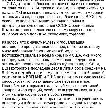
— США, а также небольшого количества их союзников-
сателлитов по G7. Америка с 1870 года и практически до
начала XXI века выполняла функцию гегемона мировой
экономики и лидера процессов глобализации. В XX веке,
особенно после окончания холодной войны и
прекращения существования СССР, Соединенные
Штаты активно продвигали по всему миру ценности
либерализма в политике, экономике, торговле…
Казалось, что к началу нулевых глобализация,
постепенно превратившаяся в продвижение по всему
миру либеральной экономической модели,
восторжествовала во всем мире. Но у США, уже много
лет предъявляющих права на мировое лидерство в
экономике, появился мощный конкурент в виде Китая,
ВВП которого в последние десятилетия рос в среднем на
8–12% в год, обеспечив ему второе место в этой гонке. А
если считать ВВП КНР и США по паритету покупательной
способности, то Китай давно уже первый в мире.
Поднебесная открылась для зарубежных инвестиций,
товаров и корпораций, особенно американских, но при
этом начала формировать собственные
транснациональные корпорации, активно осуществлять
инвестиции в богатые государства и выдавать кредиты
на льготных условиях бедным странам. Так, объем