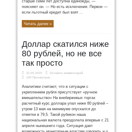
старше семи лет доступна единожды, —
поясняет он. — Но есть исключения. Первое —
если льготный кредит был взят ...
Читать далее »
Доллар скатился ниже
80 рублей, но не все
так просто
22.05.2025
Оставить комментарий
100 Просмотров
Аналитики считают, что в ситуации с
укреплением рубля присутствует «ручное
вмешательство» На внебиржевых торгах
расчетный курс доллара упал ниже 80 рублей –
утром 13 мая на минимуме опускался до
отметки в 79,5. Такой рубикон наша
национальная валюта преодолела впервые с 21
апреля нынешнего года. Ситуация дает
возможность монетарным властям говорить и о