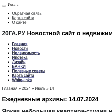
Обратная связь
Карта сайта
О сайте
20ГА.РУ
Новостной сайт о недвижим
Главная
Новости
Недвижимость
Ипотека
Дизайн
БАНКИ
Полезные советы
Карта сайта
White-links
Главная
»
2024
»
Июль
»
14
Ежедневные архивы:
14.07.2024
Яркая небольшая квартира-студия на