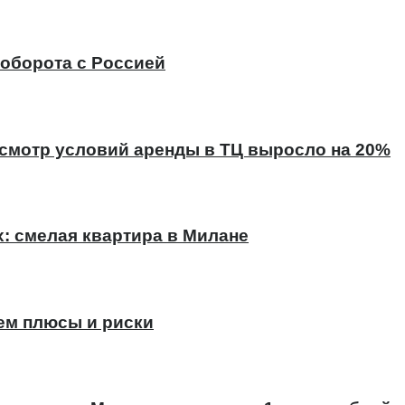
оборота с Россией
есмотр условий аренды в ТЦ выросло на 20%
х: смелая квартира в Милане
ем плюсы и риски