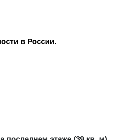
ости в России.
 последнем этаже (39 кв. м)