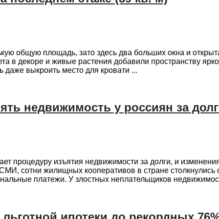
ькую общую площадь, зато здесь два больших окна и открыт
ета в декоре и живые растения добавили пространству яркос
 даже выкроить место для кровати ...
ять недвижимость у россиян за дол
т процедуру изъятия недвижимости за долги, и изменения 
х СМИ, сотни жилищных кооперативов в стране столкнулись
альные платежи. У злостных неплательщиков недвижимость 
 льготной ипотеки до рекордных 76