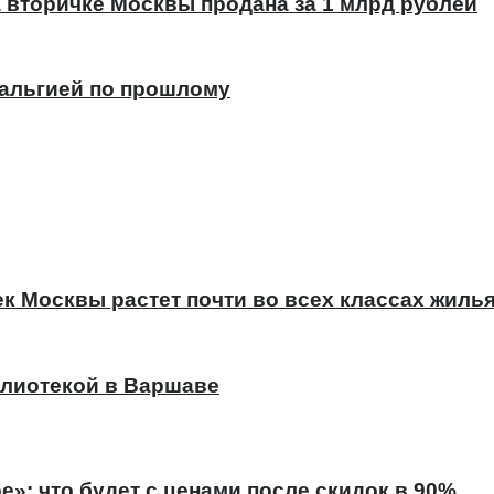
а вторичке Москвы продана за 1 млрд рублей
тальгией по прошлому
к Москвы растет почти во всех классах жиль
лиотекой в Варшаве
е»: что будет с ценами после скидок в 90%