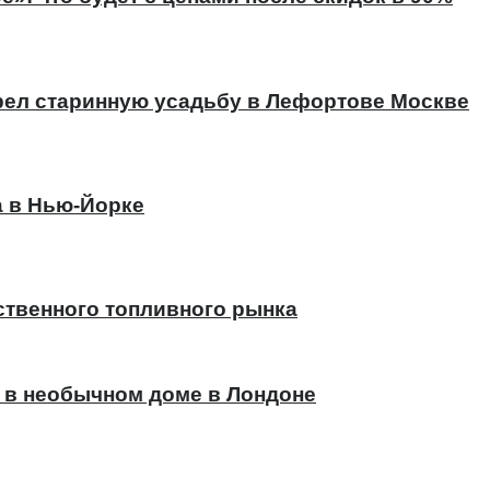
ел старинную усадьбу в Лефортове Москве
а в Нью-Йорке
ственного топливного рынка
 в необычном доме в Лондоне