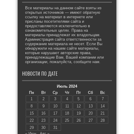
Все материалы на данном сайте взяты из
открытых источников — имеют обратную
ссылку на материал в интернете или
присланы посетителями сайта и
предоставляются исключительно в
ознакомительных целях. Права на
материалы принадлежат их владельцам.
Администрация сайта ответственности за
содержание материала не несет. Если Вы
обнаружили на нашем сайте материалы,
которые нарушают авторские права,
принадлежащие Вам, Вашей компании или
организации, пожалуйста, сообщите нам.
НОВОСТИ ПО ДАТЕ
Июль 2024
Пн
Вт
Ср
Чт
Пт
Сб
Вс
1
2
3
4
5
6
7
8
9
10
11
12
13
14
15
16
17
18
19
20
21
22
23
24
25
26
27
28
29
30
31
« Июн
Авг »