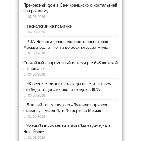
Прекрасный дом в Сан-Франциско с ностальгией
по прошлому
05.08.2026
Технологии на практике
04.08.2026
РИА Новости: распроданность новостроек
Москвы растет почти во всех классах жилья
04.08.2026
Спокойный современный интерьер с библиотекой
в Варшаве
03.08.2026
«К осени стоимость одежды взлетит втрое»:
что будет с ценами после скидок в 90%
03.08.2026
Бывший топ-менеджер «Лукойла» приобрел
старинную усадьбу в Лефортове Москве
02.08.2026
Уютный минимализм в дизайне таунхауса в
Нью-Йорке
02.08.2026