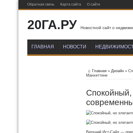
Обратная связь
Карта сайта
О сайте
20ГА.РУ
Новостной сайт о недвижи
ГЛАВНАЯ
НОВОСТИ
НЕДВИЖИМОС
Главная
»
Дизайн
»
Сп
Манхеттене
Спокойный,
современны
Верхний Ист-Сайд — прес