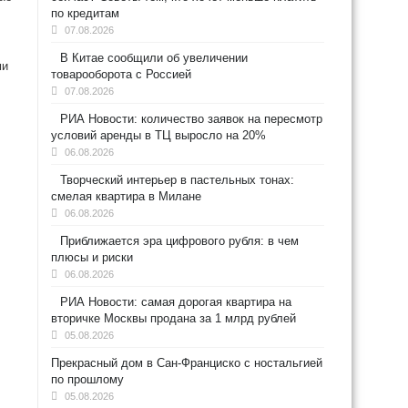
по кредитам
07.08.2026
В Китае сообщили об увеличении
ми
товарооборота с Россией
07.08.2026
РИА Новости: количество заявок на пересмотр
условий аренды в ТЦ выросло на 20%
06.08.2026
Творческий интерьер в пастельных тонах:
смелая квартира в Милане
06.08.2026
Приближается эра цифрового рубля: в чем
плюсы и риски
06.08.2026
РИА Новости: самая дорогая квартира на
вторичке Москвы продана за 1 млрд рублей
05.08.2026
Прекрасный дом в Сан-Франциско с ностальгией
по прошлому
05.08.2026