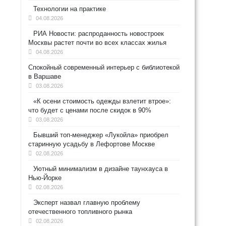
Технологии на практике
04.08.2026
РИА Новости: распроданность новостроек
Москвы растет почти во всех классах жилья
04.08.2026
Спокойный современный интерьер с библиотекой
в Варшаве
03.08.2026
«К осени стоимость одежды взлетит втрое»:
что будет с ценами после скидок в 90%
03.08.2026
Бывший топ-менеджер «Лукойла» приобрел
старинную усадьбу в Лефортове Москве
02.08.2026
Уютный минимализм в дизайне таунхауса в
Нью-Йорке
02.08.2026
Эксперт назвал главную проблему
отечественного топливного рынка
02.08.2026