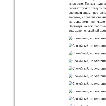
мира сего. Так как недви
соответствуют статусу м
впечатляющим пространст
высоток, спроектированн
материалами и великоле
Несмотря на всю роскош
благодаря спокойной цве