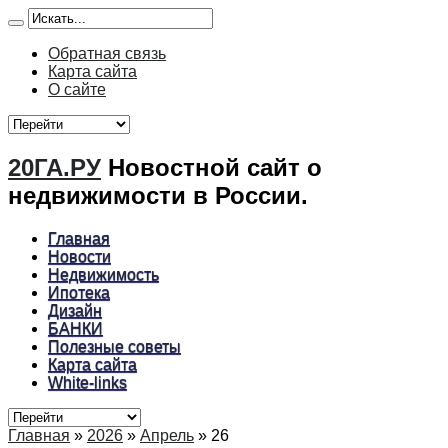
Обратная связь
Карта сайта
О сайте
20ГА.РУ
Новостной сайт о
недвижимости в России.
Главная
Новости
Недвижимость
Ипотека
Дизайн
БАНКИ
Полезные советы
Карта сайта
White-links
Главная
»
2026
»
Апрель
»
26