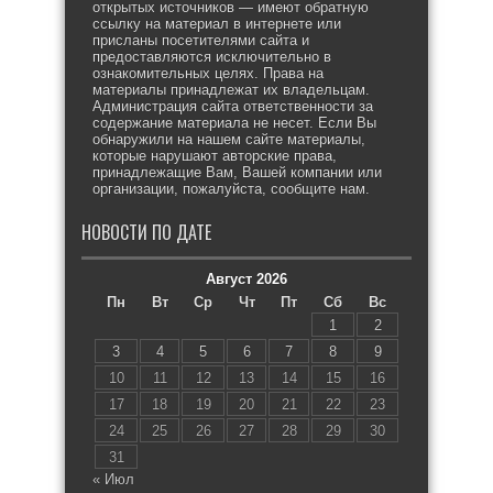
открытых источников — имеют обратную
ссылку на материал в интернете или
присланы посетителями сайта и
предоставляются исключительно в
ознакомительных целях. Права на
материалы принадлежат их владельцам.
Администрация сайта ответственности за
содержание материала не несет. Если Вы
обнаружили на нашем сайте материалы,
которые нарушают авторские права,
принадлежащие Вам, Вашей компании или
организации, пожалуйста, сообщите нам.
НОВОСТИ ПО ДАТЕ
Август 2026
Пн
Вт
Ср
Чт
Пт
Сб
Вс
1
2
3
4
5
6
7
8
9
10
11
12
13
14
15
16
17
18
19
20
21
22
23
24
25
26
27
28
29
30
31
« Июл