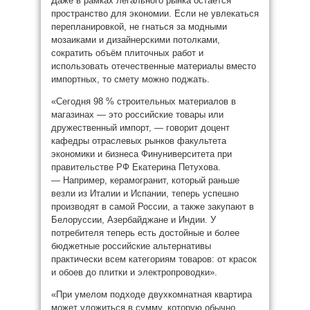
Даже в рамках легального рынка остаётся
пространство для экономии. Если не увлекаться
перепланировкой, не гнаться за модными
мозаиками и дизайнерскими потолками,
сократить объём плиточных работ и
использовать отечественные материалы вместо
импортных, то смету можно поджать.
«Сегодня 98 % строительных материалов в
магазинах — это российские товары или
дружественный импорт, — говорит доцент
кафедры отраслевых рынков факультета
экономики и бизнеса Финуниверситета при
правительстве РФ Екатерина Петухова.
— Например, керамогранит, который раньше
везли из Италии и Испании, теперь успешно
производят в самой России, а также закупают в
Белоруссии, Азербайджане и Индии. У
потребителя теперь есть достойные и более
бюджетные российские альтернативы
практически всем категориям товаров: от красок
и обоев до плитки и электропроводки».
«При умелом подходе двухкомнатная квартира
может уложиться в сумму, которую обычно