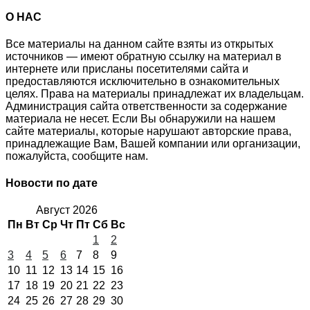
О НАС
Все материалы на данном сайте взяты из открытых
источников — имеют обратную ссылку на материал в
интернете или присланы посетителями сайта и
предоставляются исключительно в ознакомительных
целях. Права на материалы принадлежат их владельцам.
Администрация сайта ответственности за содержание
материала не несет. Если Вы обнаружили на нашем
сайте материалы, которые нарушают авторские права,
принадлежащие Вам, Вашей компании или организации,
пожалуйста, сообщите нам.
Новости по дате
Август 2026
Пн
Вт
Ср
Чт
Пт
Сб
Вс
1
2
3
4
5
6
7
8
9
10
11
12
13
14
15
16
17
18
19
20
21
22
23
24
25
26
27
28
29
30