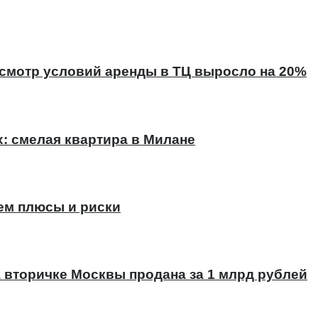
есмотр условий аренды в ТЦ выросло на 20%
х: смелая квартира в Милане
ем плюсы и риски
а вторичке Москвы продана за 1 млрд рублей