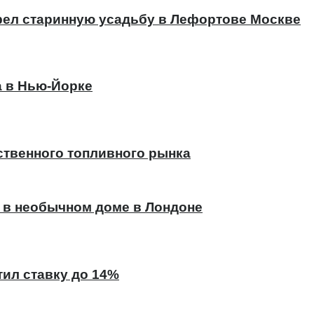
ел старинную усадьбу в Лефортове Москве
а в Нью-Йорке
ственного топливного рынка
 в необычном доме в Лондоне
тил ставку до 14%