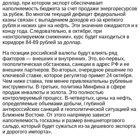
доллар, при котором экспорт обеспечивает
наполняемость бюджета за счет продажи энергоресурсов
за рубеж. Во многом текущий дефицит федеральной
казны связан с выпадением доходов из-за крепкого
рубля и низких цен на нефть. Эти значения ожидаются и к
концу года. Следовательно, в октябре, при
«контролируемом снижении», курс будет находиться в
коридоре 84-89 рублей за доллар.
На позиции российской валюты будут влиять ряд
факторов — внешних и внутренних. Это, во-первых,
геополитическая обстановка, санкции в адрес РФ и ее
внешних партнеров. Во-вторых, очередное решение по
ключевой ставке, которое регулятор примет 24 октября.
Чем ниже ставка, тем менее привлекательны рублевые
инструменты. В-третьих, политика Минфина в сфере
продаж инвалюты и золота. Это полностью
контролируемый процесс. В-четвертых, цены на нефть,
определяемые объемами добычи, глубиной
антироссийских санкций и геополитической ситуацией на
Ближнем Востоке. От этого напрямую зависит
наполняемость госказны и размер внешнеторгового
сальдо, который будет сужаться из-за дешевого экспорта
и дорогого импорта».