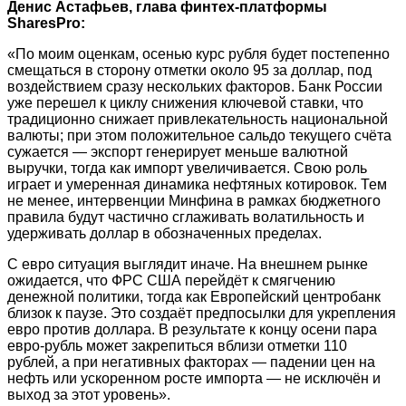
Денис Астафьев, глава финтех-платформы
SharesPro:
«По моим оценкам, осенью курс рубля будет постепенно
смещаться в сторону отметки около 95 за доллар, под
воздействием сразу нескольких факторов. Банк России
уже перешел к циклу снижения ключевой ставки, что
традиционно снижает привлекательность национальной
валюты; при этом положительное сальдо текущего счёта
сужается — экспорт генерирует меньше валютной
выручки, тогда как импорт увеличивается. Свою роль
играет и умеренная динамика нефтяных котировок. Тем
не менее, интервенции Минфина в рамках бюджетного
правила будут частично сглаживать волатильность и
удерживать доллар в обозначенных пределах.
С евро ситуация выглядит иначе. На внешнем рынке
ожидается, что ФРС США перейдёт к смягчению
денежной политики, тогда как Европейский центробанк
близок к паузе. Это создаёт предпосылки для укрепления
евро против доллара. В результате к концу осени пара
евро-рубль может закрепиться вблизи отметки 110
рублей, а при негативных факторах — падении цен на
нефть или ускоренном росте импорта — не исключён и
выход за этот уровень».