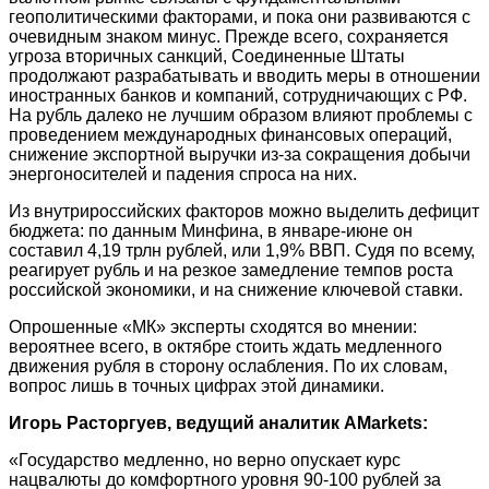
геополитическими факторами, и пока они развиваются с
очевидным знаком минус. Прежде всего, сохраняется
угроза вторичных санкций, Соединенные Штаты
продолжают разрабатывать и вводить меры в отношении
иностранных банков и компаний, сотрудничающих с РФ.
На рубль далеко не лучшим образом влияют проблемы с
проведением международных финансовых операций,
снижение экспортной выручки из-за сокращения добычи
энергоносителей и падения спроса на них.
Из внутрироссийских факторов можно выделить дефицит
бюджета: по данным Минфина, в январе-июне он
составил 4,19 трлн рублей, или 1,9% ВВП. Судя по всему,
реагирует рубль и на резкое замедление темпов роста
российской экономики, и на снижение ключевой ставки.
Опрошенные «МК» эксперты сходятся во мнении:
вероятнее всего, в октябре стоить ждать медленного
движения рубля в сторону ослабления. По их словам,
вопрос лишь в точных цифрах этой динамики.
Игорь Расторгуев, ведущий аналитик AMarkets:
«Государство медленно, но верно опускает курс
нацвалюты до комфортного уровня 90-100 рублей за