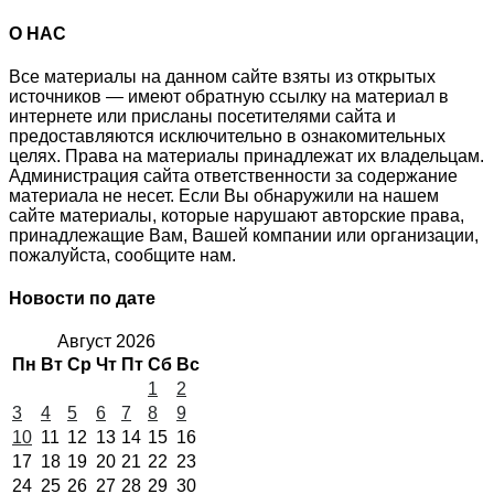
О НАС
Все материалы на данном сайте взяты из открытых
источников — имеют обратную ссылку на материал в
интернете или присланы посетителями сайта и
предоставляются исключительно в ознакомительных
целях. Права на материалы принадлежат их владельцам.
Администрация сайта ответственности за содержание
материала не несет. Если Вы обнаружили на нашем
сайте материалы, которые нарушают авторские права,
принадлежащие Вам, Вашей компании или организации,
пожалуйста, сообщите нам.
Новости по дате
Август 2026
Пн
Вт
Ср
Чт
Пт
Сб
Вс
1
2
3
4
5
6
7
8
9
10
11
12
13
14
15
16
17
18
19
20
21
22
23
24
25
26
27
28
29
30