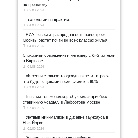
по прошлому
05.08.2026
Технологии на практике
04.08.2026
РИА Новости: распроданность новостроек
Москвы растет почти во всех классах жилья
04.08.2026
Спокойный современный интерьер с библиотекой
в Варшаве
03.08.2026
«К осени стоимость одежды взлетит втрое»:
что будет с ценами после скидок в 90%
03.08.2026
Бывший топ-менеджер «Лукойла» приобрел
старинную усадьбу в Лефортове Москве
02.08.2026
Уютный минимализм в дизайне таунхауса в
Нью-Йорке
02.08.2026
Эксперт назвал главную проблему