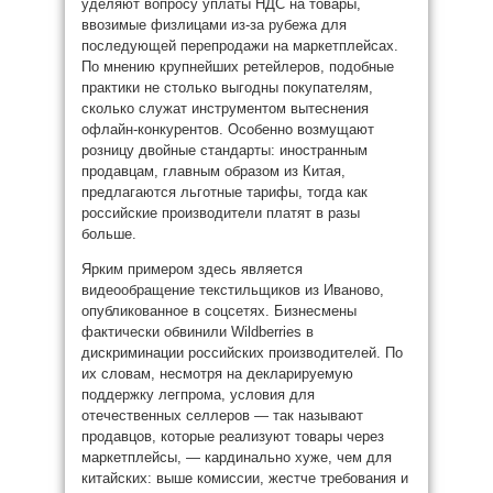
уделяют вопросу уплаты НДС на товары,
ввозимые физлицами из-за рубежа для
последующей перепродажи на маркетплейсах.
По мнению крупнейших ретейлеров, подобные
практики не столько выгодны покупателям,
сколько служат инструментом вытеснения
офлайн-конкурентов. Особенно возмущают
розницу двойные стандарты: иностранным
продавцам, главным образом из Китая,
предлагаются льготные тарифы, тогда как
российские производители платят в разы
больше.
Ярким примером здесь является
видеообращение текстильщиков из Иваново,
опубликованное в соцсетях. Бизнесмены
фактически обвинили Wildberries в
дискриминации российских производителей. По
их словам, несмотря на декларируемую
поддержку легпрома, условия для
отечественных селлеров — так называют
продавцов, которые реализуют товары через
маркетплейсы, — кардинально хуже, чем для
китайских: выше комиссии, жестче требования и