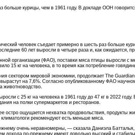
з больше курицы, чем в 1961 году. В докладе ООН говоритс
еский человек съедает примерно в шесть раз больше кури
следние 60 лет выросли в четыре раза и, как ожидается, пр
й организации (ФАО), поставки мяса птицы выросли с менее
ило 15 кг на человека, в то время как потребление говядин
ния сектором мировой экономики, продолжает The Guardian
вырастут на 7,6%. Согласно опубликованному ФАО научно
на животноводство.
росли с 25 кг на человека в 1961 году до 47 кг в 2022 году
ания на полки супермаркетов и ресторанов.
лее остро ощущается нехватка продовольствия, продукты ж
 и климатологи рекомендуют есть меньше мяса.
режнему очень неравномерны, — сказала Даниэла Батталья,
нем дохода по-прежнему имеют довольно высокий и стабиль