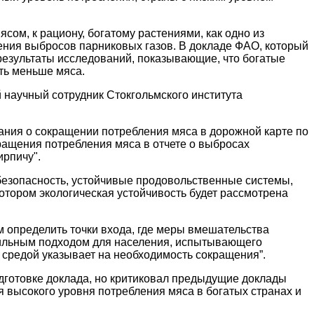
ом, к рациону, богатому растениями, как одно из
ения выбросов парниковых газов. В докладе ФАО, который
езультаты исследований, показывающие, что богатые
ть меньше мяса.
й научный сотрудник Стокгольмского института
ния о сокращении потребления мяса в дорожной карте по
ащения потребления мяса в отчете о выбросах
ирпичу".
безопасность, устойчивые продовольственные системы,
котором экологическая устойчивость будет рассмотрена
 определить точки входа, где меры вмешательства
вильным подходом для населения, испытывающего
 средой указывает на необходимость сокращения”.
одготовке доклада, но критиковал предыдущие доклады
ия высокого уровня потребления мяса в богатых странах и