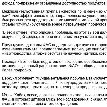
дохода по-прежнему ограничены доступностью продуктов 
Межправительственная группа экспертов по изменению кли
наиболее эффективных мер, направленных на удовлетворе
был рассмотрен представителями мясной и молочной про
страны “стимулируют чрезмерное потребление” продуктов
“В этом отчете четко описана проблема, но этот вывод да
окружающей среды, которая не принимала участия в подго
Предыдущие доклады ФАО подверглись критике со сторон
изменению климата, предполагаемые “вопиющие ошибки”,
животноводства, а также отсутствие научной критики, кото
Последний отчет был подготовлен в качестве всеобъемл
питание и здоровый рацион питания. ФАО сообщила, что по
более подробно.
Веркуйл отмечает: “Фундаментальная проблема заключает
поддерживают положительный вклад продуктов животного
нехватку продовольствия, но это неверная предпосылка д
Мэтью Хайек, исследователь продовольственных систем и
ФАО, в которых цитировались его исследования, сказал, ч
климатические выгоды от его сокращения.