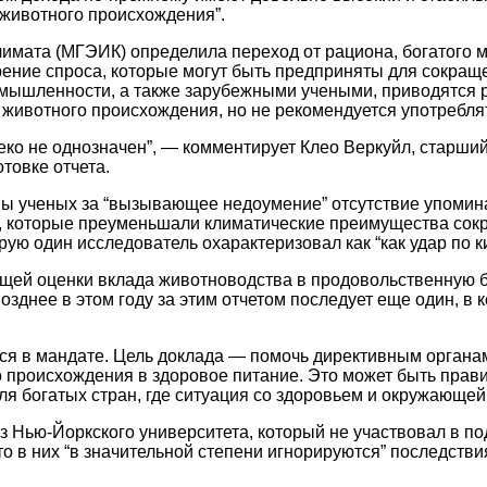
животного происхождения”.
мата (МГЭИК) определила переход от рациона, богатого мяс
ние спроса, которые могут быть предприняты для сокращ
мышленности, а также зарубежными учеными, приводятся р
 животного происхождения, но не рекомендуется употребля
леко не однозначен”, — комментирует Клео Веркуйл, старши
товке отчета.
ы ученых за “вызывающее недоумение” отсутствие упомина
 которые преуменьшали климатические преимущества сокр
рую один исследователь охарактеризовал как “как удар по к
ющей оценки вклада животноводства в продовольственную 
зднее в этом году за этим отчетом последует еще один, в 
ся в мандате. Цель доклада — помочь директивным органам
 происхождения в здоровое питание. Это может быть пра
ля богатых стран, где ситуация со здоровьем и окружающей
з Нью-Йоркского университета, который не участвовал в п
то в них “в значительной степени игнорируются” последств