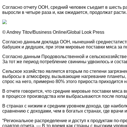
Согласно отчету ООН, средний человек съедает в шесть ра
выросли в четыре раза и, как ожидается, продолжат расти.
© Andrey Titov/Business Online/Global Look Press
Согласно данным доклада ООН, нынешний среднестатистич
бабушек и дедушек, при этом мировые поставки мяса за по
Согласно данным Продовольственной и сельскохозяйственно
За тот же период потребление свинины удвоилось и состав
Сельское хозяйство является вторым по степени загрязне
выбросы в атмосферу, вызывающие нагревание планеты, 
спрос на него, примерно 80% этого прироста приходится 
В отчете говорится, что средние мировые поставки мяса вы
в процессе производства или выбрасываются после попад
В странах с низким и средним уровнем дохода, где наибо
сравнению с доходами, чем в богатых странах, где врачи
“Региональное распределение и доступ к продуктам по-п
соавтор отчета. — В то время как страны с высоким уров