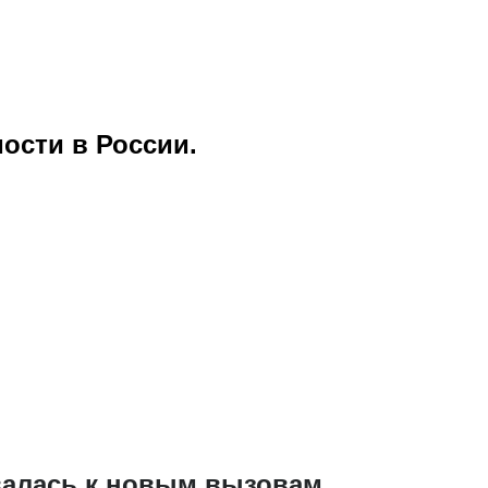
ости в России.
валась к новым вызовам