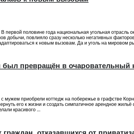
 В первой половине года национальная угольная отрасль о
ов добычи, повлияло сразу несколько негативных факторов
адаптироваться к новым вызовам. Да и уголь на мировом рын
л был превращён в очаровательный 
 с мужем приобрели коттедж на побережье в графстве Корн
ернуть его к жизни и создать симпатичное арендное жильё 
лали красивого ...
х граждан, отказавшихся от привати