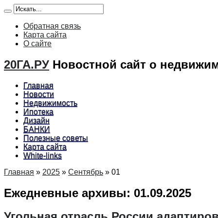
Обратная связь
Карта сайта
О сайте
20ГА.РУ
Новостной сайт о недвижим
Главная
Новости
Недвижимость
Ипотека
Дизайн
БАНКИ
Полезные советы
Карта сайта
White-links
Главная
»
2025
»
Сентябрь
»
01
Ежедневные архивы:
01.09.2025
Угольная отрасль России адаптиро