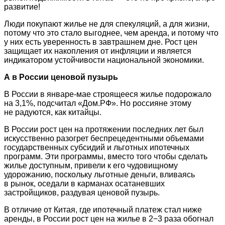
развитие!
Люди покупают жилье не для спекуляций, а для жизни,
потому что это стало выгоднее, чем аренда, и потому что
у них есть уверенность в завтрашнем дне. Рост цен
защищает их накопления от инфляции и является
индикатором устойчивости национальной экономики.
А в России ценовой пузырь
В России в январе-мае строящееся жилье подорожало
на 3,1%, подсчитал «Дом.РФ». Но россияне этому
не радуются, как китайцы.
В России рост цен на протяжении последних лет был
искусственно разогрет беспрецедентными объемами
государственных субсидий и льготных ипотечных
программ. Эти программы, вместо того чтобы сделать
жилье доступным, привели к его чудовищному
удорожанию, поскольку льготные деньги, вливаясь
в рынок, оседали в карманах осатаневших
застройщиков, раздувая ценовой пузырь.
В отличие от Китая, где ипотечный платеж стал ниже
аренды, в России рост цен на жилье в 2−3 раза обогнал