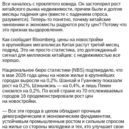
Все началось с проклятого ковида. Он застопорил рост
китайского рынка недвижимости, причем были и долгие
месяцы падения цен (вместе с падением спроса,
разумеется). Теперь-то понятно, почему китайские
чиновники и экономисты радуются росту цен? Потому что
это признак выздоровления.
Как сообщает Bloomberg, цены на новостройки
в крупнейших мегаполисах Китая растут третий месяц
подряд. Это не просто статистика, это долгожданный
сигнал для миллионов китайцев: с недвижимостью все
хорошо.
Национальное бюро статистики (NBS) подтвердило, что
в мае 2026 года цены на новое жилье в крупнейших
городах выросли на 0,2%. Шанхай и Гуанчжоу показали
рост на 0,2%, Шэньчжэнь — на 0,4%, и лишь Пекин
снизился на 0,2%. По всей стране из 70 отслеживаемых
городов 16 продемонстрировали рост цен
на новостройки.
— Все эти города в целом обладают прочным
демографическим и экономическим фундаментом,
устойчивым промышленным ростом и сильным спросом
на жилье со стороны молодежи и тех, кто улучшает свои