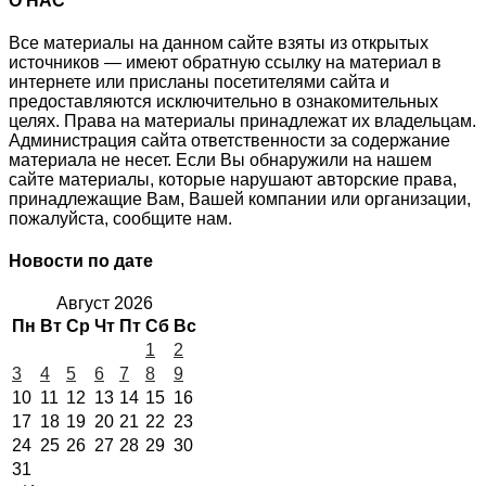
О НАС
Все материалы на данном сайте взяты из открытых
источников — имеют обратную ссылку на материал в
интернете или присланы посетителями сайта и
предоставляются исключительно в ознакомительных
целях. Права на материалы принадлежат их владельцам.
Администрация сайта ответственности за содержание
материала не несет. Если Вы обнаружили на нашем
сайте материалы, которые нарушают авторские права,
принадлежащие Вам, Вашей компании или организации,
пожалуйста, сообщите нам.
Новости по дате
Август 2026
Пн
Вт
Ср
Чт
Пт
Сб
Вс
1
2
3
4
5
6
7
8
9
10
11
12
13
14
15
16
17
18
19
20
21
22
23
24
25
26
27
28
29
30
31