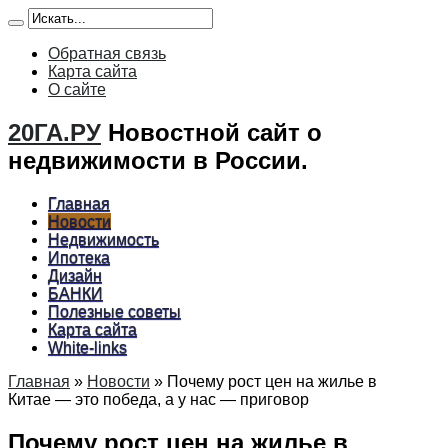
Обратная связь
Карта сайта
О сайте
20ГА.РУ
Новостной сайт о
недвижимости в России.
Главная
Новости
Недвижимость
Ипотека
Дизайн
БАНКИ
Полезные советы
Карта сайта
White-links
Главная
»
Новости
»
Почему рост цен на жилье в
Китае — это победа, а у нас — приговор
Почему рост цен на жилье в