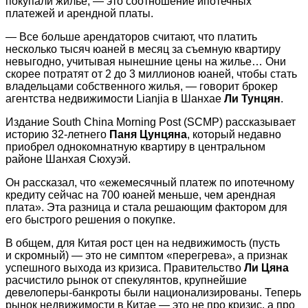
покупали жилье, — это соотношение ипотечных
платежей и арендной платы.
— Все больше арендаторов считают, что платить
несколько тысяч юаней в месяц за съемную квартиру
невыгодно, учитывая нынешние цены на жилье… Они
скорее потратят от 2 до 3 миллионов юаней, чтобы стать
владельцами собственного жилья, — говорит брокер
агентства недвижимости Lianjia в Шанхае
Ли Тунцян
.
Издание South China Morning Post (SCMP) рассказывает
историю 32-летнего
Паня Цунцяна
, который недавно
приобрел однокомнатную квартиру в центральном
районе Шанхая Сюхуэй.
Он рассказал, что «ежемесячный платеж по ипотечному
кредиту сейчас на 700 юаней меньше, чем арендная
плата». Эта разница и стала решающим фактором для
его быстрого решения о покупке.
В общем, для Китая рост цен на недвижимость (пусть
и скромный) — это не симптом «перегрева», а признак
успешного выхода из кризиса. Правительство
Ли Цяна
расчистило рынок от спекулянтов, крупнейшие
девелоперы-банкроты были национализированы. Теперь
рынок недвижимости в Китае — это не про кризис, а про