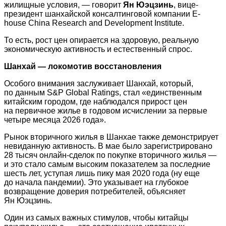
жилищные условия, — говорит
Ян Юэцзинь
, вице-
президент шанхайской консалтинговой компании E-
house China Research and Development Institute.
То есть, рост цен опирается на здоровую, реальную
экономическую активность и естественный спрос.
Шанхай — локомотив восстановления
Особого внимания заслуживает Шанхай, который,
по данным S&P Global Ratings, стал «единственным
китайским городом, где наблюдался прирост цен
на первичное жилье в годовом исчислении за первые
четыре месяца 2026 года».
Рынок вторичного жилья в Шанхае также демонстрирует
невиданную активность. В мае было зарегистрировано
28 тысяч онлайн-сделок по покупке вторичного жилья —
и это стало самым высоким показателем за последние
шесть лет, уступая лишь пику мая 2020 года (ну еще
до начала пандемии). Это указывает на глубокое
возвращение доверия потребителей, объясняет
Ян Юэцзинь.
Один из самых важных стимулов, чтобы китайцы