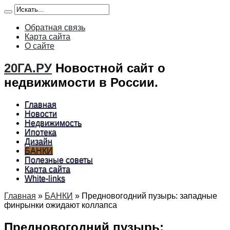
Обратная связь
Карта сайта
О сайте
20ГА.РУ
Новостной сайт о
недвижимости в России.
Главная
Новости
Недвижимость
Ипотека
Дизайн
БАНКИ
Полезные советы
Карта сайта
White-links
Главная
»
БАНКИ
»
Предновогодний пузырь: западные
финрынки ожидают коллапса
Предновогодний пузырь: