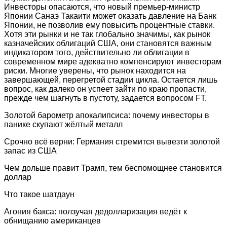
Инвесторы опасаются, что новый премьер-министр
Японии Санаэ Такаити может оказать давление на Банк
Японии, не позволив ему повысить процентные ставки.
Хотя эти рынки и не так глобально значимы, как рынок
казначейских облигаций США, они становятся важным
индикатором того, действительно ли облигации в
современном мире адекватно компенсируют инвесторам
риски. Многие уверены, что рынок находится на
завершающей, перегретой стадии цикла. Остается лишь
вопрос, как далеко он успеет зайти по краю пропасти,
прежде чем шагнуть в пустоту, задается вопросом FT.
Золотой барометр апокалипсиса: почему инвесторы в
панике скупают жёлтый металл
Срочно всё верни: Германия стремится вывезти золотой
запас из США
Чем дольше правит Трамп, тем беспомощнее становится
доллар
Что такое шатдаун
Агония бакса: ползучая дедолларизация ведёт к
обнищанию американцев