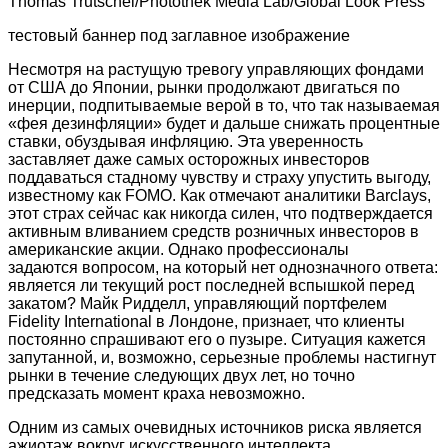
Thomas Trutschel/Photothek Media Lab/Global Look Press
тестовый баннер под заглавное изображение
Несмотря на растущую тревогу управляющих фондами
от США до Японии, рынки продолжают двигаться по
инерции, подпитываемые верой в то, что так называемая
«фея дезинфляции» будет и дальше снижать процентные
ставки, обуздывая инфляцию. Эта уверенность
заставляет даже самых осторожных инвесторов
поддаваться стадному чувству и страху упустить выгоду,
известному как FOMO. Как отмечают аналитики Barclays,
этот страх сейчас как никогда силен, что подтверждается
активным вливанием средств розничных инвесторов в
американские акции. Однако профессионалы
задаются вопросом, на который нет однозначного ответа:
является ли текущий рост последней вспышкой перед
закатом? Майк Ридделл, управляющий портфелем
Fidelity International в Лондоне, признает, что клиенты
постоянно спрашивают его о пузыре. Ситуация кажется
запутанной, и, возможно, серьезные проблемы настигнут
рынки в течение следующих двух лет, но точно
предсказать момент краха невозможно.
Одним из самых очевидных источников риска является
ажиотаж вокруг искусственного интеллекта.