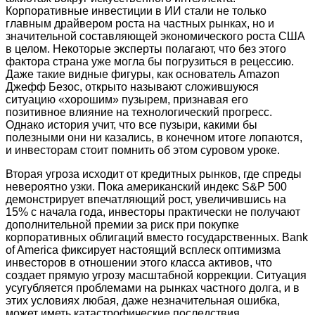
Корпоративные инвестиции в ИИ стали не только
главным драйвером роста на частных рынках, но и
значительной составляющей экономического роста США
в целом. Некоторые эксперты полагают, что без этого
фактора страна уже могла бы погрузиться в рецессию.
Даже такие видные фигуры, как основатель Amazon
Джефф Безос, открыто называют сложившуюся
ситуацию «хорошим» пузырем, признавая его
позитивное влияние на технологический прогресс.
Однако история учит, что все пузыри, какими бы
полезными они ни казались, в конечном итоге лопаются,
и инвесторам стоит помнить об этом суровом уроке.
Вторая угроза исходит от кредитных рынков, где спреды
невероятно узки. Пока американский индекс S&P 500
демонстрирует впечатляющий рост, увеличившись на
15% с начала года, инвесторы практически не получают
дополнительной премии за риск при покупке
корпоративных облигаций вместо государственных. Bank
of America фиксирует настоящий всплеск оптимизма
инвесторов в отношении этого класса активов, что
создает прямую угрозу масштабной коррекции. Ситуация
усугубляется проблемами на рынках частного долга, и в
этих условиях любая, даже незначительная ошибка,
может иметь катастрофические последствия.