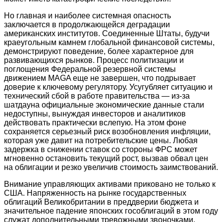
Но главная и наиболее системная опасность
заключается в продолжающейся деградации
американских институтов. Соединенные Штаты, будучи
краеугольным камнем глобальной финансовой системы,
демонстрируют поведение, более характерное для
развивающихся рынков. Процесс политизации и
поглощения Федеральной резервной системы
движением MAGA еще не завершен, что подрывает
доверие к ключевому регулятору. Усугубляет ситуацию и
технический сбой в работе правительства — из-за
шатдауна официальные экономические данные стали
недоступны, вынуждая инвесторов и аналитиков
действовать практически вслепую. На этом фоне
сохраняется серьезный риск возобновления инфляции,
которая уже давит на потребительские цены. Любая
задержка в снижении ставок со стороны ФРС может
мгновенно остановить текущий рост, вызвав обвал цен
на облигации и резко увеличив стоимость заимствований.
Внимание управляющих активами приковано не только к
США. Напряженность на рынке государственных
облигаций Великобритании в преддверии бюджета и
значительное падение японских гособлигаций в этом году
служат дополнительными тревожными звоночками.