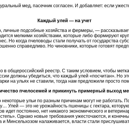
атуральный мед, пасечник согласен. И добавляет: если уже
Каждый улей — на учет
о, личные подсобные хозяйства и фермеры, — рассказывае
дится мелкими хозяйствами, которые либо формируют крупн
с. Но когда пчеловоды стали получать от государства субс
ершенно справедливо. Но чиновники, которые готовят предпи
 в общероссийский реестр. С таким условием, чтобы метка 
ссии должны убедиться, что каждый улей «посчитан». Но э
марки на ульях не ставили, тогда нам предложили просто п
личество пчелосемей и прикинуть примерный выход мед
то некоторые ульи по разным причинам могут не работать. 
у… Улей — это не урожайность пшеницы с гектара, которую 
ов идет постоянно, нет никакого экономического и ветерина
 степь». Однако новые требования ужесточаются, и конечный
да и Минсельхозом налаживается, власти стали прислушива