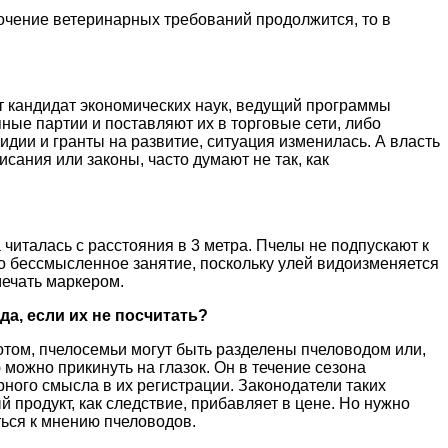
сточение ветеринарных требований продолжится, то в
т кандидат экономических наук, ведущий программы
ые партии и поставляют их в торговые сети, либо
идии и гранты на развитие, ситуация изменилась. А власть
сания или законы, часто думают не так, как
читалась с расстояния в 3 метра. Пчелы не подпускают к
то бессмысленное занятие, поскольку улей видоизменяется
омечать маркером.
а, если их не посчитать?
Потом, пчелосемьи могут быть разделены пчеловодом или,
можно прикинуть на глазок. Он в течение сезона
рного смысла в их регистрации. Законодатели таких
 продукт, как следствие, прибавляет в цене. Но нужно
ться к мнению пчеловодов.