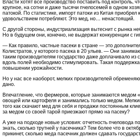
Власти хотят все производство поставить под контроль, 
крупное, на сотни и даже тысячи пчелосемей в одном хоз
патокой. По статистике, импорт патоки из Китая приобрел
удовольствием потребляют. Это мед, но… ненастоящий.
С другой стороны, индустриализация вытеснит с рынка неб
Но в будущем они, конечно, не выдержат конкуренции с ги
— Как правило, частные пасеки в стране — это дополнит
Колистратов, у которого пасека в 20 ульев. — Они занима
таким производителям государство даже доплачивало из 
вдоль полей необходимо стимулировать. Такая поддержка 
повышении урожайности.
Но у нас все наоборот, мелких производителей обременяю
дано.
Впечатление, что фермеров, которые занимаются медом «
овощей или картофеля и занимались только медом. Мелки
того как скачают мед для себя и продажи постоянным клие
за медом со своей тарой приезжают прямо на пасеку?
А уже на подходе новые условия: отчетность пчеловода по
знать, сколько трутней у пасечника? Тем более что в октя
прикинет, сколько меда пасечник должен сдавать государст