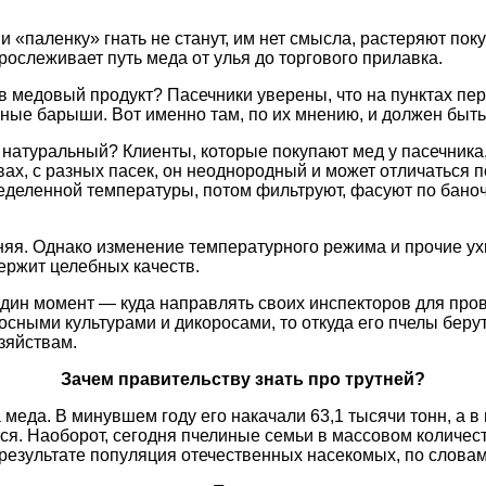
 «паленку» гнать не станут, им нет смысла, растеряют поку
ослеживает путь меда от улья до торгового прилавка.
в медовый продукт? Пасечники уверены, что на пунктах пере
мные барыши. Вот именно там, по их мнению, и должен быть
натуральный? Клиенты, которые покупают мед у пасечника, 
ах, с разных пасек, он неоднородный и может отличаться п
еделенной температуры, потом фильтруют, фасуют по бано
шняя. Однако изменение температурного режима и прочие у
держит целебных качеств.
дин момент — куда направлять своих инспекторов для пров
осными культурами и дикоросами, то откуда его пчелы беру
зяйствам.
Зачем правительству знать про трутней?
еда. В минувшем году его накачали 63,1 тысячи тонн, а в 
я. Наоборот, сегодня пчелиные семьи в массовом количеств
результате популяция отечественных насекомых, по словам