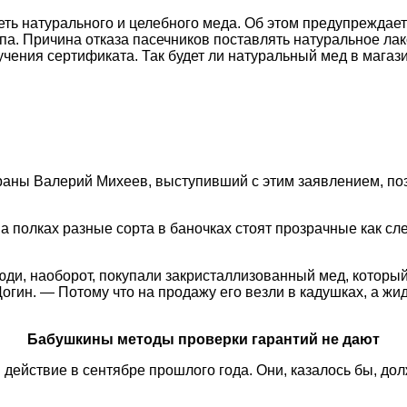
ть натурального и целебного меда. Об этом предупреждает
опа. Причина отказа пасечников поставлять натуральное л
чения сертификата. Так будет ли натуральный мед в магаз
раны Валерий Михеев, выступивший с этим заявлением, поз
полках разные сорта в баночках стоят прозрачные как слез
ди, наоборот, покупали закристаллизованный мед, который 
огин. — Потому что на продажу его везли в кадушках, а жи
Бабушкины методы проверки гарантий не дают
в действие в сентябре прошлого года. Они, казалось бы, 