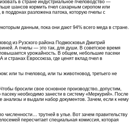
низовать в стране индустриальное пчеловодство —
больше шансов кормить пчел сахарным сиропом или
, в поддонах разложена патока, которую пчелы с
екоторым данным, пока они дают 94% всего меда в стране.
еловод из Рузского района Подмосковья Дмитрий
иней. А пчелы — это так, для души. В советское время
 повышается урожайность. В общем, небольшие пасеки
 и странах Евросоюза, где ценят вклад пчел в
м: или ты пчеловод, или ты животновод, третьего не
Чтобы бросили свое основное производство, допустим,
 пасеку необходимо занести в систему «Меркурий». После
е анализы и выдали набор документов. Зачем, если к нему
по численности… трутней в улье. Вот зачем правительству
пчелосемей пересчитает специальная комиссия, которая