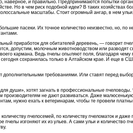
что, наверное, и правильно. Предпринимаются попытки орга
яйстве. Но в чем риск подобной идеи? В таких хозяйствах 
 колоссальные масштабы. Стоит огромный ангар, в нем ульи
ольшие пасеки. Их точное количество неизвестно, но, по н
гантами.
ельный приработок для обитателей деревень, — говорит пч
ются, допустим, молочным животноводством или разводят св
своего кармана. Ведь пчелы опыляют поля, благодаря чему
сегодня сохранилась только в Алтайском крае. И еще в США
т дополнительными требованиями. Или ставят перед выборо
для души», хотят загнать в профессиональные пчеловоды. 
м производителям не дают развиваться. Даже малюсенькую
нтам, нужно ехать к ветеринарам, чтобы те провели платны
 количеству пчелосемей, по количеству пчеломаток и даже 
бре пчелы изгоняют их из ульев. А сами ульи и количество 
ву.