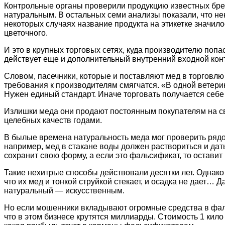
Контрольные органы проверили продукцию известных бренд
натуральным. В остальных семи анализы показали, что нек
некоторых случаях название продукта на этикетке значил
цветочного.
И это в крупных торговых сетях, куда производителю попа
действует еще и дополнительный внутренний входной конт
Словом, пасечники, которые и поставляют мед в торговлю (
требования к производителям смягчатся. «В одной ветерин
Нужен единый стандарт. Иначе торговать получается себе 
Излишки меда они продают постоянным покупателям на сво
целебных качеств годами.
В былые времена натуральность меда мог проверить рядов
например, мед в стакане воды должен раствориться и дать
сохранит свою форму, а если это фальсификат, то остави
Такие нехитрые способы действовали десятки лет. Однако
что их мед и тонкой струйкой стекает, и осадка не дает
натуральный — искусственным.
Но если мошенники вкладывают огромные средства в фальс
что в этом бизнесе крутятся миллиарды. Стоимость 1 кило 