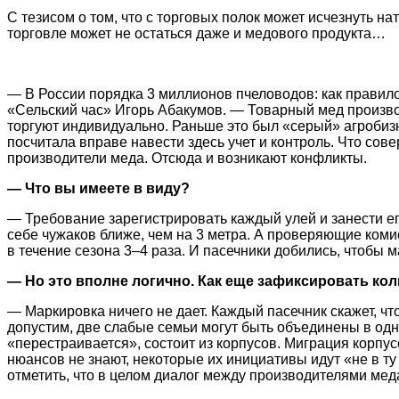
С тезисом о том, что с торговых полок может исчезнуть н
торговле может не остаться даже и медового продукта…
— В России порядка 3 миллионов пчеловодов: как правил
«Сельский час» Игорь Абакумов. — Товарный мед произво
торгуют индивидуально. Раньше это был «серый» агробизне
посчитала вправе навести здесь учет и контроль. Что сов
производители меда. Отсюда и возникают конфликты.
— Что вы имеете в виду?
— Требование зарегистрировать каждый улей и занести его
себе чужаков ближе, чем на 3 метра. А проверяющие коми
в течение сезона 3–4 раза. И пасечники добились, чтобы 
— Но это вполне логично. Как еще зафиксировать ко
— Маркировка ничего не дает. Каждый пасечник скажет, ч
допустим, две слабые семьи могут быть объединены в одн
«перестраивается», состоит из корпусов. Миграция корпус
нюансов не знают, некоторые их инициативы идут «не в ту
отметить, что в целом диалог между производителями ме