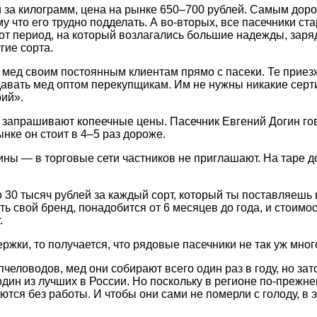
 за килограмм, цена на рынке 650–700 рублей. Самым доро
 что его трудно подделать. А во-вторых, все пасечники стар
в этот период, на который возлагались большие надежды, зар
гие сорта.
ь мед своим постоянным клиентам прямо с пасеки. Те прие
давать мед оптом перекупщикам. Им не нужны никакие серт
рий».
 запрашивают копеечные цены. Пасечник Евгений Догин го
ынке он стоит в 4–5 раз дороже.
ны — в торговые сети частников не приглашают. На таре д
 30 тысяч рублей за каждый сорт, который ты поставляешь
ь свой бренд, понадобится от 6 месяцев до года, и стоимо
.
ржки, то получается, что рядовые пасечники не так уж мног
человодов, мед они собирают всего один раз в году, но за
ин из лучших в России. Но поскольку в регионе по-прежне
аются без работы. И чтобы они сами не померли с голоду, в