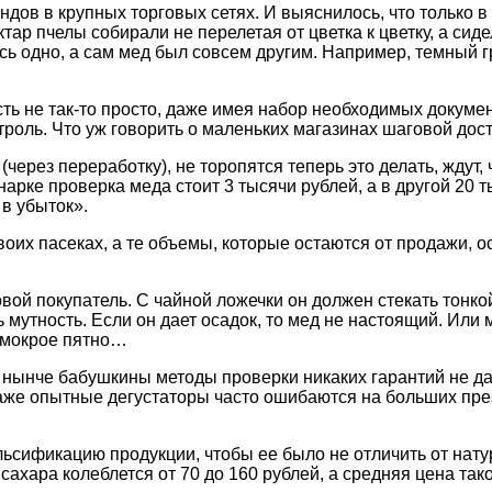
ов в крупных торговых сетях. И выяснилось, что только в
тар пчелы собирали не перелетая от цветка к цветку, а сид
ось одно, а сам мед был совсем другим. Например, темный
сть не так-то просто, даже имея набор необходимых докуме
роль. Что уж говорить о маленьких магазинах шаговой дос
через переработку), не торопятся теперь это делать, ждут,
арке проверка меда стоит 3 тысячи рублей, а в другой 20 
в убыток».
их пасеках, а те объемы, которые остаются от продажи, о
ой покупатель. С чайной ложечки он должен стекать тонкой
 мутность. Если он дает осадок, то мед не настоящий. Или 
т мокрое пятно…
 нынче бабушкины методы проверки никаких гарантий не да
… Даже опытные дегустаторы часто ошибаются на больших пр
ификацию продукции, чтобы ее было не отличить от натура
сахара колеблется от 70 до 160 рублей, а средняя цена так