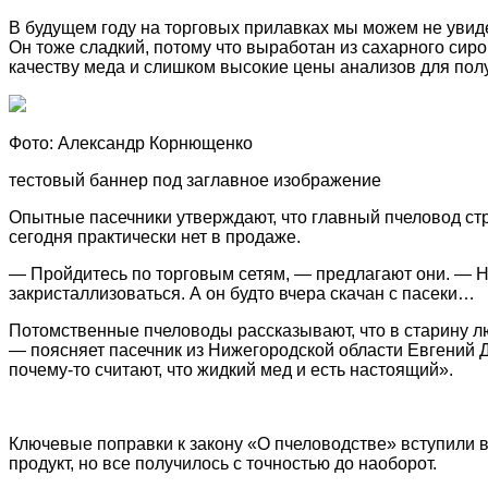
В будущем году на торговых прилавках мы можем не увиде
Он тоже сладкий, потому что выработан из сахарного сир
качеству меда и слишком высокие цены анализов для полу
Фото: Александр Корнющенко
тестовый баннер под заглавное изображение
Опытные пасечники утверждают, что главный пчеловод ст
сегодня практически нет в продаже.
— Пройдитесь по торговым сетям, — предлагают они. — На 
закристаллизоваться. А он будто вчера скачан с пасеки…
Потомственные пчеловоды рассказывают, что в старину лю
— поясняет пасечник из Нижегородской области Евгений Д
почему-то считают, что жидкий мед и есть настоящий».
Ключевые поправки к закону «О пчеловодстве» вступили 
продукт, но все получилось с точностью до наоборот.