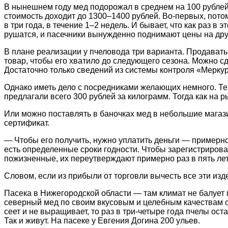
В нынешнем году мед подорожал в среднем на 100 рублей
стоимость доходит до 1300–1400 рублей. Во-первых, потому
в три года, в течение 1–2 недель. И бывает, что как раз 
рушатся, и пасечники вынужденно поднимают цены на дру
В плане реализации у пчеловода три варианта. Продават
товар, чтобы его хватило до следующего сезона. Можно с
Достаточно только сведений из системы контроля «Мерку
Однако иметь дело с посредниками желающих немного. Те
предлагали всего 300 рублей за килограмм. Тогда как на р
Или можно поставлять в баночках мед в небольшие магази
сертификат.
— Чтобы его получить, нужно уплатить деньги — примерно
есть определенные сроки годности. Чтобы зарегистрироват
пожизненные, их переутверждают примерно раз в пять лет
Словом, если из прибыли от торговли вычесть все эти изде
Пасека в Нижегородской области — там климат не балует п
северный мед по своим вкусовым и целебным качествам од
сеет и не выращивает, то раз в три-четыре года пчелы ост
Так и живут. На пасеке у Евгения Догина 200 ульев.