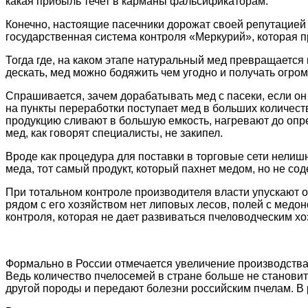
какая прибыль течет в карманы фальсификаторам.
Конечно, настоящие пасечники дорожат своей репутацией и
государственная система контроля «Меркурий», которая пр
Тогда где, на каком этапе натуральный мед превращается 
дескать, мед можно бодяжить чем угодно и получать огро
Спрашивается, зачем дорабатывать мед с пасеки, если он 
на пункты переработки поступает мед в больших количеств
продукцию сливают в большую емкость, нагревают до опр
мед, как говорят специалисты, не закипел.
Вроде как процедура для поставки в торговые сети нели
меда, тот самый продукт, который пахнет медом, но не со
При тотальном контроле производителя власти упускают о
рядом с его хозяйством нет липовых лесов, полей с медон
контроля, которая не дает развиваться пчеловодческим хо
Формально в России отмечается увеличение производства м
Ведь количество пчелосемей в стране больше не становитс
другой породы и передают болезни российским пчелам. В 