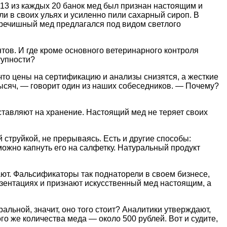
 13 из каждых 20 банок мед был признан настоящим и
ели в своих ульях и усиленно пили сахарный сироп. В
 гречишный мед предлагался под видом светлого
нтов. И где кроме основного ветеринарного контроля
тупности?
 что цены на сертификацию и анализы снизятся, а жесткие
тысяч, — говорит один из наших собеседников. — Почему?
ставляют на хранение. Настоящий мед не теряет своих
 струйкой, не прерываясь. Есть и другие способы:
можно капнуть его на салфетку. Натуральный продукт
ют. Фальсификаторы так поднаторели в своем бизнесе,
езентациях и признают искусственный мед настоящим, а
льной, значит, оно того стоит? Аналитики утверждают,
ого же количества меда — около 500 рублей. Вот и судите,