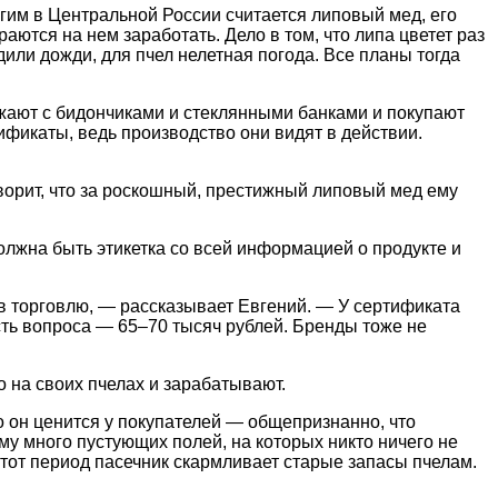
гим в Центральной России считается липовый мед, его
аются на нем заработать. Дело в том, что липа цветет раз
ядили дожди, для пчел нелетная погода. Все планы тогда
зжают с бидончиками и стеклянными банками и покупают
ификаты, ведь производство они видят в действии.
ворит, что за роскошный, престижный липовый мед ему
олжна быть этикетка со всей информацией о продукте и
 в торговлю, — рассказывает Евгений. — У сертификата
сть вопроса — 65–70 тысяч рублей. Бренды тоже не
о на своих пчелах и зарабатывают.
то он ценится у покупателей — общепризнанно, что
му много пустующих полей, на которых никто ничего не
 этот период пасечник скармливает старые запасы пчелам.