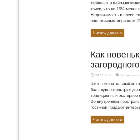
табачных и вейп-магазино
точек, что на 16% меньш
Недвижимость в пресс-сл
аналогичным периодом 202
Читать далее »
Как новень
загородного
30.11.2025
Оставить ко
Этот замечательный котт
большую реконструкцию и
традиционный экстерьер 
Во внутреннем пространст
гостиной придают интерье
Читать далее »