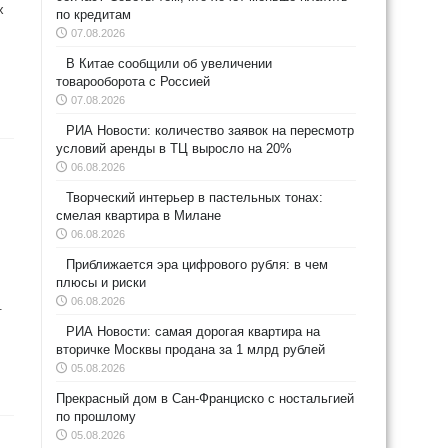
х
по кредитам
07.08.2026
В Китае сообщили об увеличении
товарооборота с Россией
07.08.2026
РИА Новости: количество заявок на пересмотр
условий аренды в ТЦ выросло на 20%
06.08.2026
Творческий интерьер в пастельных тонах:
смелая квартира в Милане
06.08.2026
Приближается эра цифрового рубля: в чем
плюсы и риски
06.08.2026
.
РИА Новости: самая дорогая квартира на
вторичке Москвы продана за 1 млрд рублей
05.08.2026
Прекрасный дом в Сан-Франциско с ностальгией
по прошлому
05.08.2026