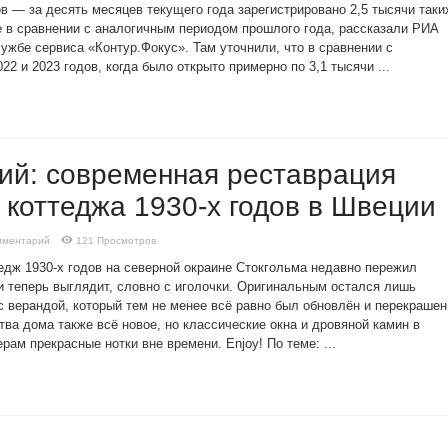
в — за десять месяцев текущего года зарегистрировано 2,5 тысячи таки
е в сравнении с аналогичным периодом прошлого года, рассказали РИА
ужбе сервиса «Контур.Фокус». Там уточнили, что в сравнении с
2 и 2023 годов, когда было открыто примерно по 3,1 тысячи ...
кий: современная реставрация
 коттеджа 1930-х годов в Швеции
мментарий
121 Просмотров
едж 1930-х годов на северной окраине Стокгольма недавно пережил
 теперь выглядит, словно с иголочки. Оригинальным остался лишь
с верандой, который тем не менее всё равно был обновлён и перекрашен
ва дома также всё новое, но классические окна и дровяной камин в
рам прекрасные нотки вне времени. Enjoy! По теме: ...