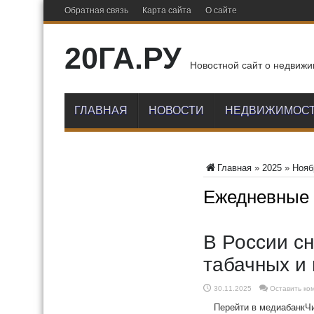
Обратная связь
Карта сайта
О сайте
20ГА.РУ
Новостной сайт о недвижи
ГЛАВНАЯ
НОВОСТИ
НЕДВИЖИМОС
Главная
»
2025
»
Нояб
Ежедневные
В России с
табачных и
30.11.2025
Оставить ко
Перейти в медиабанкЧ