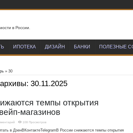
мости в России.
ТЬ
ИПОТЕКА
ДИЗАЙН
БАНКИ
ПОЛЕЗНЫЕ С
рь
»
30
 архивы:
30.11.2025
нижаются темпы открытия
 вейп-магазинов
мментарий
108 Просмотров
итать в ДзенВКонтактеTelegramВ России снижаются темпы открытия