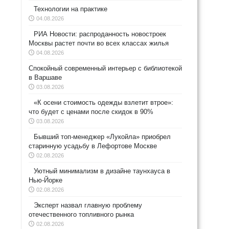
Технологии на практике
04.08.2026
РИА Новости: распроданность новостроек
Москвы растет почти во всех классах жилья
04.08.2026
Спокойный современный интерьер с библиотекой
в Варшаве
03.08.2026
«К осени стоимость одежды взлетит втрое»:
что будет с ценами после скидок в 90%
03.08.2026
Бывший топ-менеджер «Лукойла» приобрел
старинную усадьбу в Лефортове Москве
02.08.2026
Уютный минимализм в дизайне таунхауса в
Нью-Йорке
02.08.2026
Эксперт назвал главную проблему
отечественного топливного рынка
02.08.2026