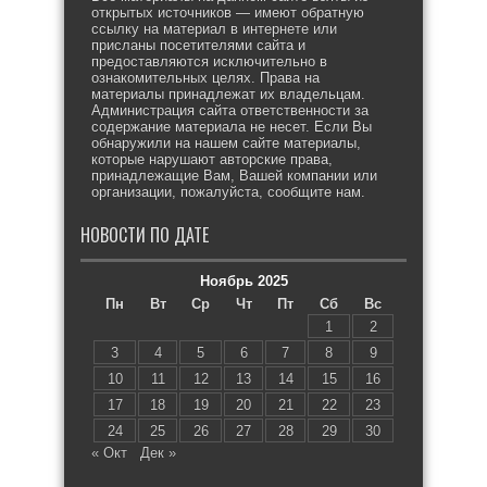
открытых источников — имеют обратную
ссылку на материал в интернете или
присланы посетителями сайта и
предоставляются исключительно в
ознакомительных целях. Права на
материалы принадлежат их владельцам.
Администрация сайта ответственности за
содержание материала не несет. Если Вы
обнаружили на нашем сайте материалы,
которые нарушают авторские права,
принадлежащие Вам, Вашей компании или
организации, пожалуйста, сообщите нам.
НОВОСТИ ПО ДАТЕ
Ноябрь 2025
Пн
Вт
Ср
Чт
Пт
Сб
Вс
1
2
3
4
5
6
7
8
9
10
11
12
13
14
15
16
17
18
19
20
21
22
23
24
25
26
27
28
29
30
« Окт
Дек »