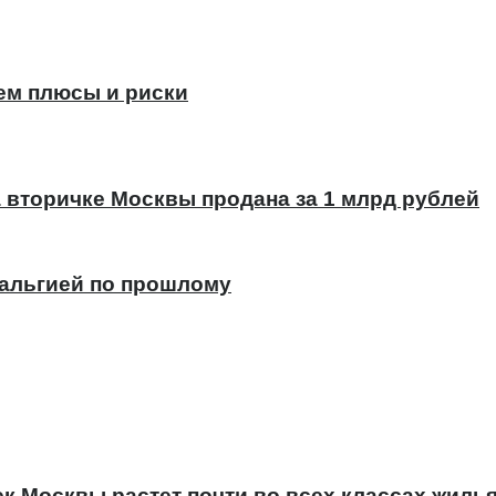
ем плюсы и риски
а вторичке Москвы продана за 1 млрд рублей
тальгией по прошлому
к Москвы растет почти во всех классах жиль