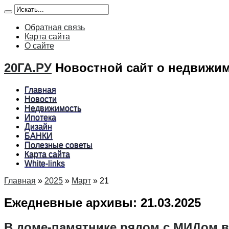
Обратная связь
Карта сайта
О сайте
20ГА.РУ
Новостной сайт о недвижим
Главная
Новости
Недвижимость
Ипотека
Дизайн
БАНКИ
Полезные советы
Карта сайта
White-links
Главная
»
2025
»
Март
»
21
Ежедневные архивы:
21.03.2025
В доме-памятнике рядом с МИДом в