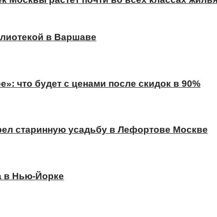
лиотекой в Варшаве
е»: что будет с ценами после скидок в 90%
ел старинную усадьбу в Лефортове Москве
а в Нью-Йорке