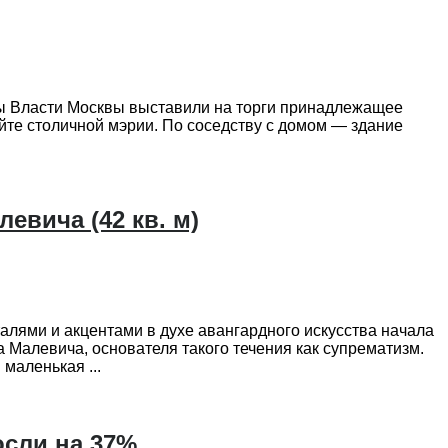
оты Власти Москвы выставили на торги принадлежащее
йте столичной мэрии. По соседству с домом — здание
вича (42 кв. м)
лями и акцентами в духе авангардного искусства начала
 Малевича, основателя такого течения как супрематизм.
маленькая ...
осли на 37%