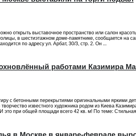
 можно открыть выставочное пространство или салон крас
толицы, в шестиэтажном доме-памятнике, сообщается на са
дится по адресу ул. Арбат, 30/3, стр. 2. Он ...
охновлённый работами Казимира Мале
иру с бетонными перекрытиями оригинальными яркими дета
творчество известного художника родом из Киева Казимира
 это при общей площади всего 42 кв. м! По теме: Стильная 
лья в Москве в январе-феврале выр