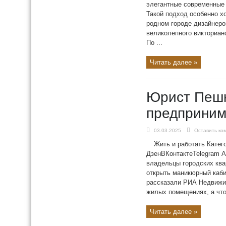
элегантные современные 
Такой подход особенно х
родном городе дизайнеро
великолепного викториан
По ...
Читать далее »
Юрист Пешк
предприним
03.03.2025
Оставить ко
Жить и работать Катег
ДзенВКонтактеTelegram 
владельцы городских квар
открыть маникюрный каби
рассказали РИА Недвижи
жилых помещениях, а что 
Читать далее »