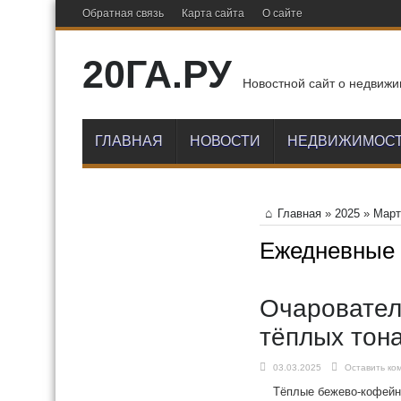
Обратная связь
Карта сайта
О сайте
20ГА.РУ
Новостной сайт о недвижи
ГЛАВНАЯ
НОВОСТИ
НЕДВИЖИМОС
Главная
»
2025
»
Март
Ежедневные
Очаровател
тёплых тон
03.03.2025
Оставить ко
Тёплые бежево-кофейны