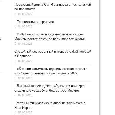
Прекрасный дом в Сан-Франциско с ностальгией
по прошлому
05.08.2026
Технологии на практике
04.08.2026
РИА Новости: распроданность новостроек
Москвы растет почти во всех классах жилья
о
04.08.2026
Спокойный современный интерьер с библиотекой
в Варшаве
03.08.2026
«К осени стоимость одежды взлетит втрое»:
что будет с ценами после скидок в 90%
03.08.2026
Бывший топ-менеджер «Лукойла» приобрел
старинную усадьбу в Лефортове Москве
02.08.2026
Уютный минимализм в дизайне таунхауса в
Нью-Йорке
02.08.2026