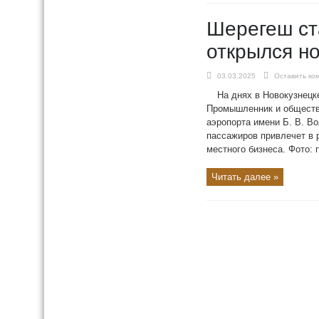
Шерегеш ст
открылся н
03.03.2025
Оставить ко
На днях в Новокузнецк
Промышленник и обществ
аэропорта имени Б. В. В
пассажиров привлечет в р
местного бизнеса. Фото:
Читать далее »