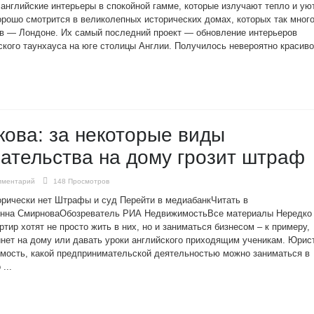
английские интерьеры в спокойной гамме, которые излучают тепло и уют
орошо смотрится в великолепных исторических домах, которых так много
в — Лондоне. Их самый последний проект — обновление интерьеров
ского таунхауса на юге столицы Англии. Получилось невероятно красиво
ова: за некоторые виды
ательства на дому грозит штраф
мментарий
148 Просмотров
орически нет Штрафы и суд Перейти в медиабанкЧитать в
Анна СмирноваОбозреватель РИА НедвижимостьВсе материалы Нередко
тир хотят не просто жить в них, но и заниматься бизнесом – к примеру,
нет на дому или давать уроки английского приходящим ученикам. Юрис
мость, какой предпринимательской деятельностью можно заниматься в
...