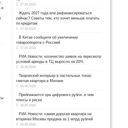
.
07.08.2026
 в
Ждать 2027 года или рефинансироваться
сейчас? Советы тем, кто хочет меньше платить
!
по кредитам
07.08.2026
В Китае сообщили об увеличении
товарооборота с Россией
07.08.2026
РИА Новости: количество заявок на пересмотр
условий аренды в ТЦ выросло на 20%
06.08.2026
Творческий интерьер в пастельных тонах:
смелая квартира в Милане
06.08.2026
Приближается эра цифрового рубля: в чем
ты
плюсы и риски
06.08.2026
РИА Новости: самая дорогая квартира на
вторичке Москвы продана за 1 млрд рублей
05.08.2026