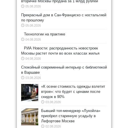
вторичке Москвы продана за 1 млрд рублей
05.08.2026
Прекрасный дом в Сан-Франциско с ностальгией
по прошлому
05.08.2026
Технологии на практике
04.08.2026
РИА Новости: распроданность новостроек
Москвы растет почти во всех классах жилья
04.08.2026
Спокойный современный интерьер с библиотекой
в Варшаве
03.08.2026
«К осени стоимость одежды взлетит
втрое»: что будет с ценами после
скидок в 90%
03.08.2026
Бывший топ-менеджер «Лукойла»
приобрел старинную усадьбу в
Лефортове Москве
02.08.2026