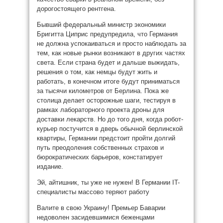
дорогостоящего рентгена.
Бывший федеральный министр экономики
Бригитта Циприс предупредила, что Германия
не должна успокаиваться и просто наблюдать за
тем, как новые рынки возникают в других частях
света. Если страна будет и дальше выжидать,
решения о том, как немцы будут жить и
работать, в конечном итоге будут приниматься
за тысячи километров от Берлина. Пока же
столица делает осторожные шаги, тестируя в
рамках лабораторного проекта дроны для
доставки лекарств. Но до того дня, когда робот-
курьер постучится в дверь обычной берлинской
квартиры, Германии предстоит пройти долгий
путь преодоления собственных страхов и
бюрократических барьеров, констатирует
издание.
Эй, айтишник, ты уже не нужен! В Германии IT-
специалисты массово теряют работу
Валите в свою Украину! Премьер Баварии
недоволен засидевшимися беженцами