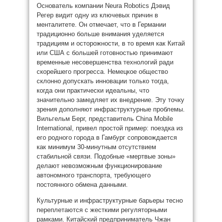
Основатель компании Neura Robotics Дэвид
Регер видит одну из ключевых причин в
менталитете. Он отмечает, что в Германии
традиционно больше внимания уделяется
традициям и осторожности, в то время как Китай
или США с большей готовностью принимают
временные несовершенства технологий ради
скорейшего прогресса. Немецкое общество
склонно допускать инновации только тогда,
когда они практически идеальны, что
значительно замедляет их внедрение. Эту точку
зрения дополняют инфраструктурные проблемы.
Вильгельм Берг, представитель China Mobile
International, привел простой пример: поездка из
его родного города в Гамбург сопровождается
как минимум 30-минутным отсутствием
стабильной связи. Подобные «мертвые зоны»
делают невозможным функционирование
автономного транспорта, требующего
постоянного обмена данными.
Культурные и инфраструктурные барьеры тесно
переплетаются с жесткими регуляторными
рамками. Китайский предприниматель Чжан