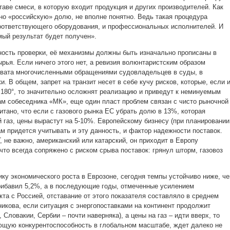
ставе смеси, в которую входит продукция и других производителей. Как
но «российскую» долю, не вполне понятно. Ведь такая процедура
соответствующего оборудования, и профессиональных исполнителей. И
мый результат будет получен».
ность проверки, её механизмы должны быть изначально прописаны в
ырья. Если ничего этого нет, а ревизия волюнтаристским образом
евата многочисленными обращениями судовладельцев в суды, в
 В общем, запрет на транзит несет в себе кучу рисков, которые, если 
а 180°, то значительно осложнят реализацию и приведут к неминуемым
ам собеседника «МК», еще один пласт проблем связан с чисто рыночной
тано, что если с газового рынка ЕС убрать долю в 13%, которая
 газ, цены вырастут на 5-10%. Европейскому бизнесу (при планировании
м придется учитывать и эту данность, и фактор надежности поставок.
 не важно, американский или катарский, он приходит в Европу
то всегда сопряжено с риском срыва поставок: грянул шторм, газовоз
ику экономического роста в Еврозоне, сегодня темпы устойчиво ниже, ч
прибавил 5,2%, а в последующие годы, отмеченные усилением
та с Россией, отставание от этого показателя составляло в среднем
икова, если ситуация с энергопоставками на континент продолжит
 Словакии, Сербии – почти наверняка), а цены на газ – идти вверх, то
ющую конкурентоспособность в глобальном масштабе, ждет далеко не