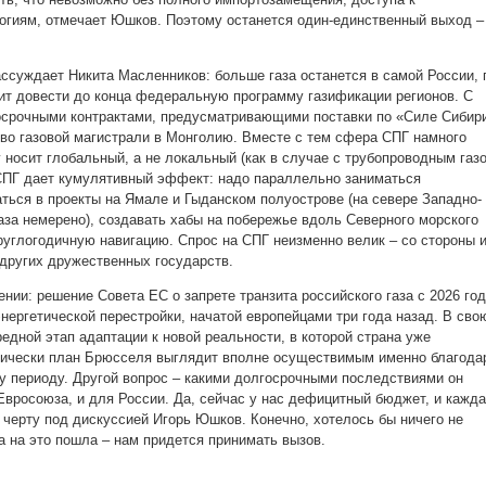
гиям, отмечает Юшков. Поэтому останется один-единственный выход –
ассуждает Никита Масленников: больше газа останется в самой России, 
лит довести до конца федеральную программу газификации регионов. С
осрочными контрактами, предусматривающими поставки по «Силе Сибир
во газовой магистрали в Монголию. Вместе с тем сфера СПГ намного
 носит глобальный, а не локальный (как в случае с трубопроводным газ
СПГ дает кумулятивный эффект: надо параллельно заниматься
ться в проекты на Ямале и Гыданском полуострове (на севере Западно-
аза немерено), создавать хабы на побережье вдоль Северного морского
круглогодичную навигацию. Спрос на СПГ неизменно велик – со стороны 
х других дружественных государств.
нии: решение Совета ЕС о запрете транзита российского газа с 2026 го
нергетической перестройки, начатой европейцами три года назад. В сво
едной этап адаптации к новой реальности, в которой страна уже
нически план Брюсселя выглядит вполне осуществимым именно благода
 периоду. Другой вопрос – какими долгосрочными последствиями он
 Евросоюза, и для России. Да, сейчас у нас дефицитный бюджет, и кажд
 черту под дискуссией Игорь Юшков. Конечно, хотелось бы ничего не
па на это пошла – нам придется принимать вызов.