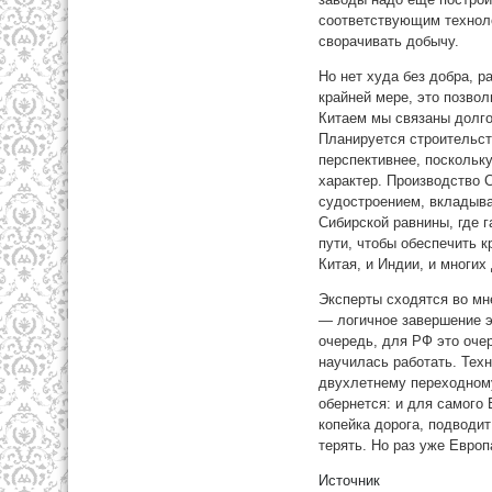
соответствующим техноло
сворачивать добычу.
Но нет худа без добра, р
крайней мере, это позво
Китаем мы связаны долг
Планируется строительст
перспективнее, поскольку
характер. Производство 
судостроением, вкладыва
Сибирской равнины, где г
пути, чтобы обеспечить 
Китая, и Индии, и многи
Эксперты сходятся во мне
— логичное завершение э
очередь, для РФ это очер
научилась работать. Тех
двухлетнему переходному
обернется: и для самого
копейка дорога, подводит
терять. Но раз уже Евро
Источник