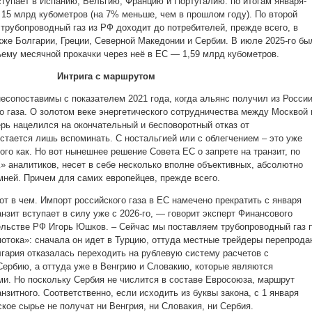
ступает в Испанию, Бельгию, Францию и Португалию: по итогам января-
 15 млрд кубометров (на 7% меньше, чем в прошлом году). По второй
 трубопроводный газ из РФ доходит до потребителей, прежде всего, в
кже Болгарии, Греции, Северной Македонии и Сербии. В июле 2025-го бы
ъему месячной прокачки через неё в ЕС — 1,59 млрд кубометров.
Интрига с маршрутом
несопоставимы с показателем 2021 года, когда альянс получил из Росси
о газа. О золотом веке энергетического сотрудничества между Москвой 
рь нацелился на окончательный и бесповоротный отказ от
стается лишь вспоминать. С ностальгией или с облегчением – это уже
ого как. Но вот нынешнее решение Совета ЕС о запрете на транзит, по
 аналитиков, несет в себе несколько вполне объективных, абсолютно
ней. Причем для самих европейцев, прежде всего.
т в чем. Импорт российского газа в ЕС намечено прекратить с января
ранзит вступает в силу уже с 2026-го, — говорит эксперт Финансового
ельстве РФ Игорь Юшков. – Сейчас мы поставляем трубопроводный газ 
 потока»: сначала он идет в Турцию, оттуда местные трейдеры перепрода
лгария отказалась переходить на рублевую систему расчетов с
Сербию, а оттуда уже в Венгрию и Словакию, которые являются
и. Но поскольку Сербия не числится в составе Евросоюза, маршрут
нзитного. Соответственно, если исходить из буквы закона, с 1 января
кое сырье не получат ни Венгрия, ни Словакия, ни Сербия.