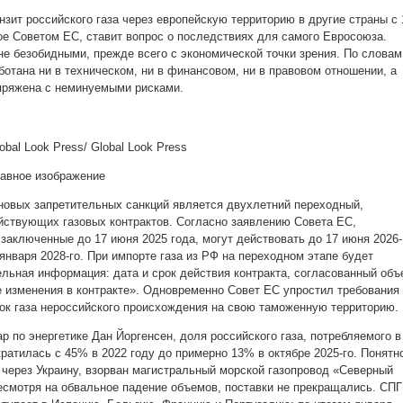
нзит российского газа через европейскую территорию в другие страны с 
тое Советом ЕС, ставит вопрос о последствиях для самого Евросоюза.
не безобидными, прежде всего с экономической точки зрения. По словам
ботана ни в техническом, ни в финансовом, ни в правовом отношении, а
опряжена с неминуемыми рисками.
bal Look Press/ Global Look Press
лавное изображение
овых запретительных санкций является двухлетний переходный,
ствующих газовых контрактов. Согласно заявлению Совета ЕС,
заключенные до 17 июня 2025 года, могут действовать до 17 июня 2026-
января 2028-го. При импорте газа из РФ на переходном этапе будет
льная информация: дата и срок действия контракта, согласованный объ
е изменения в контракте». Одновременно Совет ЕС упростил требования 
ок газа нероссийского происхождения на свою таможенную территорию.
 по энергетике Дан Йоргенсен, доля российского газа, потребляемого в
ратилась с 45% в 2022 году до примерно 13% в октябре 2025-го. Понятн
а через Украину, взорван магистральный морской газопровод «Северный
есмотря на обвальное падение объемов, поставки не прекращались. СПГ