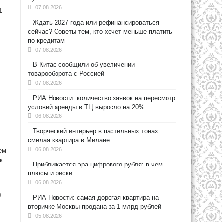
07.08.2026
1
Ждать 2027 года или рефинансироваться
сейчас? Советы тем, кто хочет меньше платить
по кредитам
07.08.2026
В Китае сообщили об увеличении
товарооборота с Россией
07.08.2026
РИА Новости: количество заявок на пересмотр
условий аренды в ТЦ выросло на 20%
06.08.2026
Творческий интерьер в пастельных тонах:
смелая квартира в Милане
06.08.2026
ем
к
Приближается эра цифрового рубля: в чем
плюсы и риски
06.08.2026
о
РИА Новости: самая дорогая квартира на
вторичке Москвы продана за 1 млрд рублей
05.08.2026