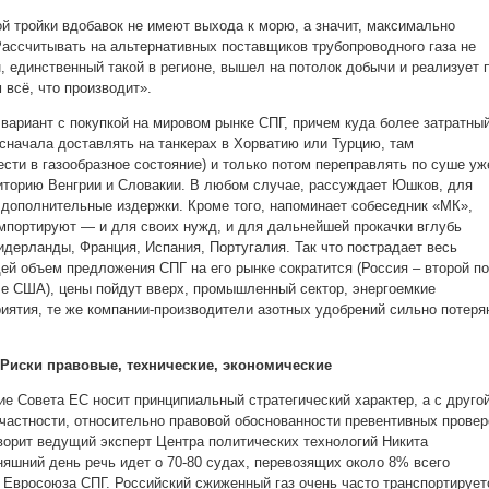
ой тройки вдобавок не имеют выхода к морю, а значит, максимально
Рассчитывать на альтернативных поставщиков трубопроводного газа не
, единственный такой в регионе, вышел на потолок добычи и реализует 
 всё, что производит».
вариант с покупкой на мировом рынке СПГ, причем куда более затратный
сначала доставлять на танкерах в Хорватию или Турцию, там
сти в газообразное состояние) и только потом переправлять по суше уж
иторию Венгрии и Словакии. В любом случае, рассуждает Юшков, для
т дополнительные издержки. Кроме того, напоминает собеседник «МК»,
мпортируют — и для своих нужд, и для дальнейшей прокачки вглубь
идерланды, Франция, Испания, Португалия. Так что пострадает весь
ей объем предложения СПГ на его рынке сократится (Россия – второй по
е США), цены пойдут вверх, промышленный сектор, энергоемкие
иятия, те же компании-производители азотных удобрений сильно потеря
Риски правовые, технические, экономические
е Совета ЕС носит принципиальный стратегический характер, а с другой
 частности, относительно правовой обоснованности превентивных провер
оворит ведущий эксперт Центра политических технологий Никита
няшний день речь идет о 70-80 судах, перевозящих около 8% всего
 Евросоюза СПГ. Российский сжиженный газ очень часто транспортирует