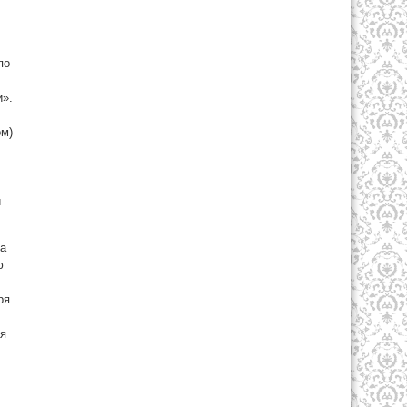
по
и».
ом)
и
да
ю
ря
ая