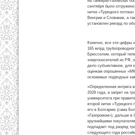
на танкерах-газовозах по
сентября было отгружено
нитке «Турецкого потока»
Венгрии и Словакии, а та
установлен рекорд по об
Конечно, все эти цифры 
165 млрд трубопроводног
Брюсселем, который тепе
энергоносителей из РФ, о
дело субъективное, для к
оценкам опрошенных «МК»
осязаемых подводных кам
«Определенная интрига во
2028 года, а запрет на т
университета при правит
второй нитке «Турецкого
его в Болгарию (сама Бо
«Газпромом»), дальше в 
крупнейшими покупателям
подпадает под разряд тра
следующего года российс