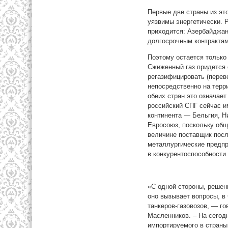
Первые две страны из эт
уязвимы энергетически. 
приходится: Азербайджан
долгосрочным контрактам
Поэтому остается только 
Сжиженный газ придется 
регазифицировать (переве
непосредственно на терр
обеих стран это означае
российский СПГ сейчас и
континента — Бельгия, Н
Евросоюз, поскольку общ
величине поставщик посл
металлургические предпр
в конкурентоспособности.
«С одной стороны, решени
оно вызывает вопросы, в
танкеров-газовозов, — г
Масленников. – На сегод
импортируемого в страны