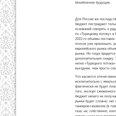
безоблачное будущее.
Для России же последств
бюджет пострадают тольк
оснований говорить о ра
по «Турецкому потоку» в 
2022-го объемы поставок 
плохое уже произошло, р
европейского рынка объе
рынка. Но тогда придетс
дополнительную скидку. З
нитки «Турецкого потока
выгоднее, чем просто с
Что касается отечествен
исключительно с ямальск
фактически не будет плат
того, экспорт сжиженног
бюджет ничего не получа
рынки будет сложно: нет 
танкеров-газовозов (в т
газа, ни, собственно, кон
заводы надо еще построи