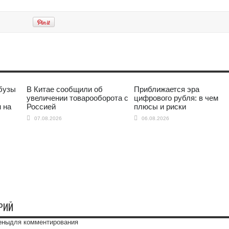
бузы
В Китае сообщили об
Приближается эра
увеличении товарооборота с
цифрового рубля: в чем
 на
Россией
плюсы и риски
07.08.2026
06.08.2026
РИЙ
ены
для комментирования