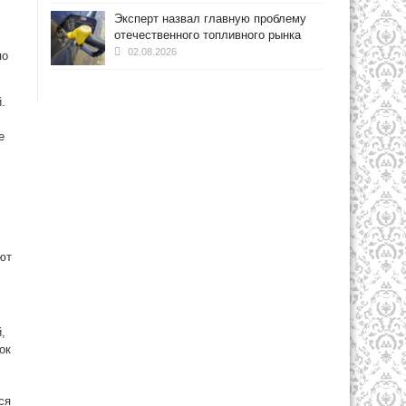
Эксперт назвал главную проблему
отечественного топливного рынка
02.08.2026
по
.
е
ют
,
ок
ся