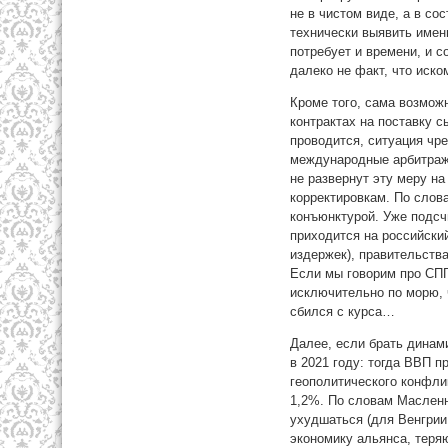
не в чистом виде, а в со
технически выявить имен
потребует и времени, и 
далеко не факт, что иско
Кроме того, сама возмож
контрактах на поставку с
проводится, ситуация чр
международные арбитражи.
не развернут эту меру н
корректировкам. По слов
конъюнктурой. Уже подсчи
приходится на российский
издержек), правительства
Если мы говорим про СПГ,
исключительно по морю, ч
сбился с курса…
Далее, если брать динам
в 2021 году: тогда ВВП 
геополитического конфлик
1,2%. По словам Масленн
ухудшаться (для Венгрии,
экономику альянса, теря