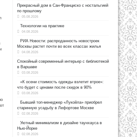
Прекрасный дом в Сан-Франциско с ностальгией
по прошлому
05.08.2026
л
Технологии на практике
04.08.2026
РИА Новости: распроданность новостроек
и
Москвы растет почти во всех классах жилья
и
04.08.2026
Спокойный современный интерьер с библиотекой
в Варшаве
03.08.2026
«К осени стоимость одежды взлетит втрое»:
что будет с ценами после скидок в 90%
03.08.2026
по
Бывший топ-менеджер «Лукойла» приобрел
ют
старинную усадьбу в Лефортове Москве
02.08.2026
Уютный минимализм в дизайне таунхауса в
Нью-Йорке
02.08.2026