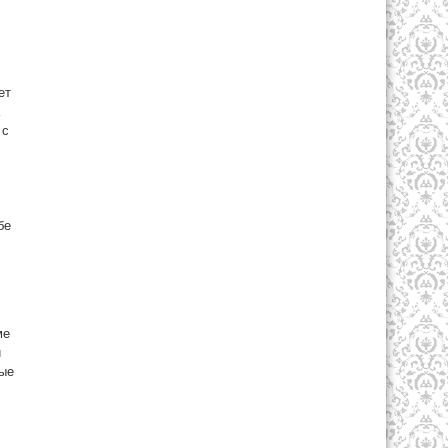
ет
 с
бе
ме
й
ные