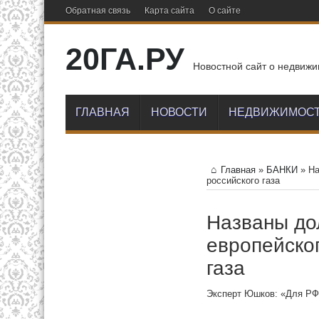
Обратная связь
Карта сайта
О сайте
20ГА.РУ
Новостной сайт о недвижи
ГЛАВНАЯ
НОВОСТИ
НЕДВИЖИМОС
Главная
»
БАНКИ
»
На
российского газа
Названы до
европейског
газа
Эксперт Юшков: «Для РФ