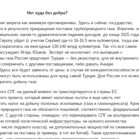
Нет худа без добра?
ия запрета как минимум противоречивы. Здесь и сейчас государство,
о в результате прекращения поставок трубопроводного газа. Впрочем, н
дикальном, каком-то драматическом падении доходов: до конца 2025 года
Европу уйдет (с учетом Сербии) где-то 16-16,5 млн кубометров, тогда как
сократились на ежегодные 130-140 млрд кубометров. Так что всё самое
ассуждает Игорь Юшков. Эксперт не исключает, что выпавшие с
мы газа Россия предложит Турции — без реэкспорта, для её внутреннего
я соперничать с другими поставщиками, либо давать Анкаре
десь все будет зависеть от цены: в случае её конкурентоспособности о
» могут быть использованы для нужд самой Турции. Для России это всяко
ократить добычу газа.
ного СПГ, на данный момент он транспортируется в страны ЕС
ого проекта, который имеет налоговые льготы и еще шесть лет
ить налог на добычу полезных ископаемых (газа и газоконденсата). Кро
о природного газа не облагается пошлиной, соответственно, федеральны
ет. С другой стороны, очевидно, что перенаправить СПГ на альтернатив
ни готовой логистической инфраструктуры, ни нужного количества
ом числе ледового класса), ни дополнительных мощностей по сжижению
трактов на поставку (к примеру, в тот же Китай). Такие крупнотоннажные
ть, что невозможно без полного импортозамещения, доступа к