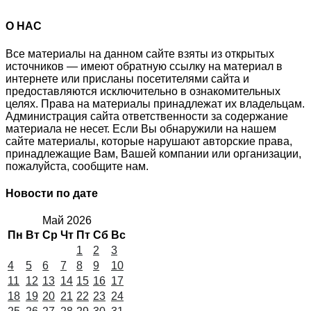
О НАС
Все материалы на данном сайте взяты из открытых
источников — имеют обратную ссылку на материал в
интернете или присланы посетителями сайта и
предоставляются исключительно в ознакомительных
целях. Права на материалы принадлежат их владельцам.
Администрация сайта ответственности за содержание
материала не несет. Если Вы обнаружили на нашем
сайте материалы, которые нарушают авторские права,
принадлежащие Вам, Вашей компании или организации,
пожалуйста, сообщите нам.
Новости по дате
Май 2026
Пн
Вт
Ср
Чт
Пт
Сб
Вс
1
2
3
4
5
6
7
8
9
10
11
12
13
14
15
16
17
18
19
20
21
22
23
24