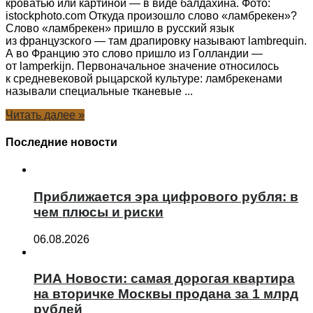
кроватью или картиной — в виде балдахина. Фото:
istockphoto.com Откуда произошло слово «ламбрекен»?
Слово «ламбрекен» пришло в русский язык
из французского — там драпировку называют lambrequin.
А во Францию это слово пришло из Голландии —
от lamperkijn. Первоначальное значение относилось
к средневековой рыцарской культуре: ламбрекенами
называли специальные тканевые ...
Читать далее »
Последние новости
Приближается эра цифрового рубля: в
чем плюсы и риски
06.08.2026
РИА Новости: самая дорогая квартира
на вторичке Москвы продана за 1 млрд
рублей