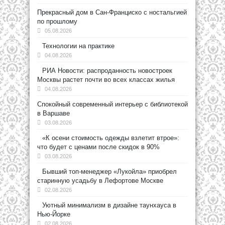
Прекрасный дом в Сан-Франциско с ностальгией
по прошлому
05.08.2026
Технологии на практике
04.08.2026
РИА Новости: распроданность новостроек
Москвы растет почти во всех классах жилья
04.08.2026
Спокойный современный интерьер с библиотекой
в Варшаве
03.08.2026
«К осени стоимость одежды взлетит втрое»:
что будет с ценами после скидок в 90%
03.08.2026
Бывший топ-менеджер «Лукойла» приобрел
старинную усадьбу в Лефортове Москве
02.08.2026
Уютный минимализм в дизайне таунхауса в
Нью-Йорке
02.08.2026